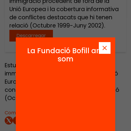
immigració procedent de fora de la
Unió Europea i la cobertura informativa
de conflictes destacats que hi tenen
relació (Octubre 1999-Juny 2002).
Descarregar
La Fundació Bofill ara
som
Estudi sobre l’opinió dels diaris sobre la
immigració procedent de fora de la Unió
Europea i la cobertura informativa de
conflictes destacats que hi tenen relació
(Octubre 1999-Juny 2002).
Comparteix: