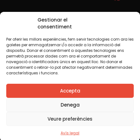
Xarxes Socials
Gestionar el
consentiment
Per oferir les millors experiències, fem servir tecnologies com ara les
TWT
YTB
IG
FB
IN
galetes per emmagatzemar i/o accedir a la informació del
dispositiu. Donar el consentiment a aquestes tecnologies ens
permetrà processar dades com ara el comportament de
navegació o identificadors únics en aquest lloc. No donar el
consentiment o retirar-lo pot afectar negativament determinades
Avís legal
Política de cookies
característiques i funcions.
Creiem que el coneixement s’ha de compartir. Per això
Accepta
fem servir una llicència Creative Commons, llevat que en
algun material indiquem el contrari. Us animem a copiar,
redistribuir, remesclar o transformar i crear els continguts
Denega
propis d’aquest web, per a qualsevol finalitat, inclosa la
comercial. Només us demanem que reconegueu
Veure preferències
l’autoria de la creació original.
Avís legal