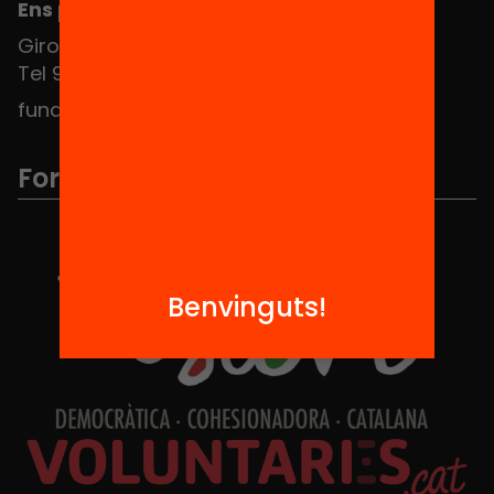
Ens pots trobar al Hub Social
Girona 34, interior 08010 Barcelona
Tel 934 588 700
fundacio@equitat.org
Formem part de...
Benvinguts!