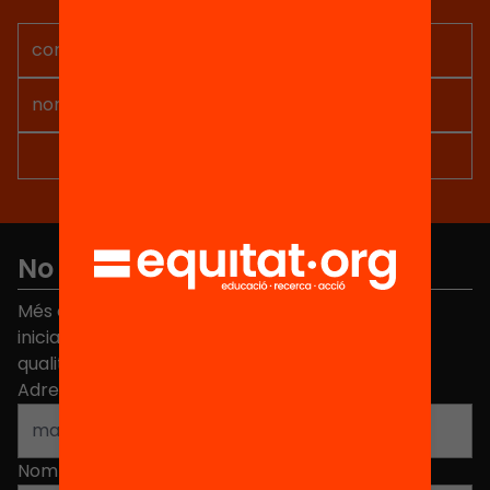
projectes per implicar-te.
No et perdis res
Més de 40.000 persones ja han triat Equitat. Rep
iniciatives, propostes i projectes per millorar la
qualitat de l'educació a Catalunya.
Adreça electrònica
*
Nom
*