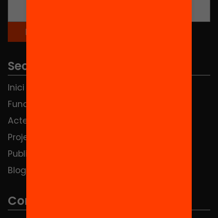
Seccions
Inici
Notícies
Fundació
FAQS
Actes
Hub Social
Projectes
Contacte
Publicacions i vídeos
Blog
Contacte