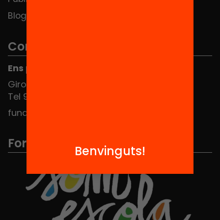
Blog
Contacte
Ens pots trobar al Hub Social
Girona 34, interior 08010 Barcelona
Tel 934 588 700
fundacio@equitat.org
Formem part de...
Benvinguts!