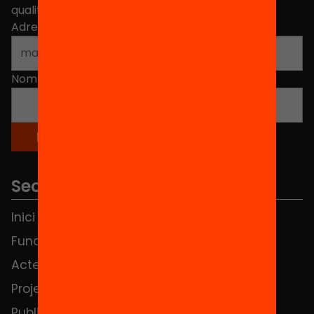
qualitat de l'educació a Catalunya.
Adreça electrònica
*
Nom
*
Seccions
Inici
Notícies
Fundació
FAQS
Actes
Hub Social
Projectes
Contacte
Publicacions i vídeos