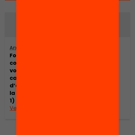
Arxiu
Arxiu
Formació de
Les ciències
conceptes al
naturals a la
voltant dels
Catalunya del
canvis d’estat
segle XX
d’agregació de
la matèria (part
1)
Veure’n més
Veure’n més