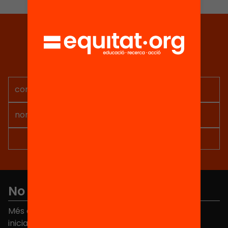
Tria equitat
Rep continguts, iniciatives i
projectes per implicar-te.
No et perdis res
Més de 40.000 persones ja han triat Equitat. Rep
iniciatives, propostes i projectes per millorar la