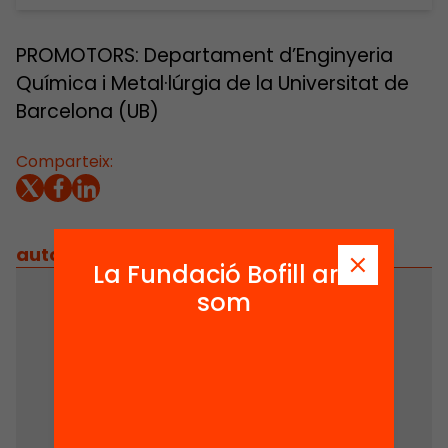
PROMOTORS: Departament d’Enginyeria
Química i Metal·lúrgia de la Universitat de
Barcelona (UB)
Comparteix:
autors
/
equip implicat
La Fundació Bofill ara
som