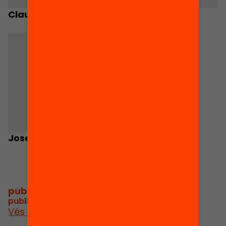
Claudi Mans
Paul Black
Josep Rafel Montalà
publicacions i vídeos
/
publicacions i vídeos relacionats
Vés a publicacions i vídeos