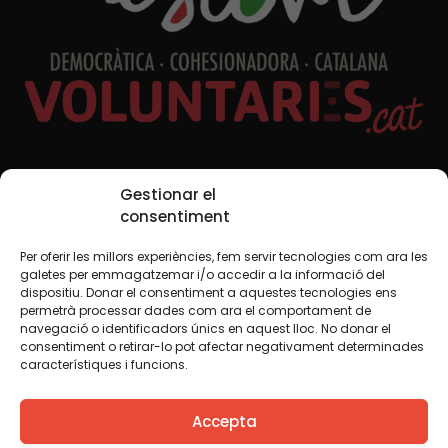
Xarxes Socials
Gestionar el
consentiment
Per oferir les millors experiències, fem servir tecnologies com ara les
TWT
YTB
IG
FB
IN
galetes per emmagatzemar i/o accedir a la informació del
dispositiu. Donar el consentiment a aquestes tecnologies ens
permetrà processar dades com ara el comportament de
navegació o identificadors únics en aquest lloc. No donar el
consentiment o retirar-lo pot afectar negativament determinades
Avís legal
Política de cookies
característiques i funcions.
Creiem que el coneixement s’ha de compartir. Per això
Accepta
fem servir una llicència Creative Commons, llevat que en
algun material indiquem el contrari. Us animem a copiar,