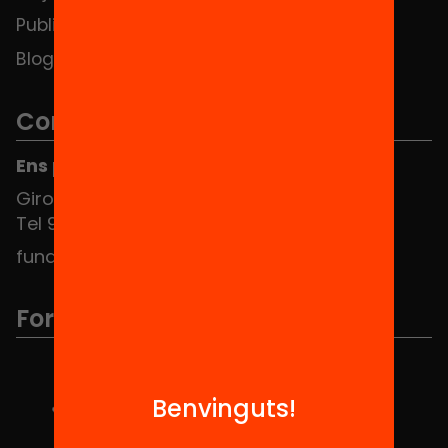
Publicacions i vídeos
Blog
Contacte
Ens pots trobar al Hub Social
Girona 34, interior 08010 Barcelona
Tel 934 588 700
fundacio@equitat.org
Formem part de...
Benvinguts!