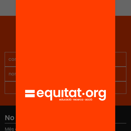
Tria equitat
Rep continguts, iniciatives i
projectes per implicar-te.
No et perdis res
Més de 40.000 persones ja han triat Equitat. Rep