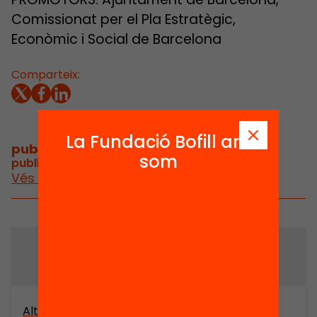
Comissionat per el Pla Estratègic,
Econòmic i Social de Barcelona
Comparteix:
La Fundació Bofill ara
publicacions i vídeos
/
som
publicacions i vídeos relacionats
Vés a publicacions i vídeos
Altres arxius
Altres arxius