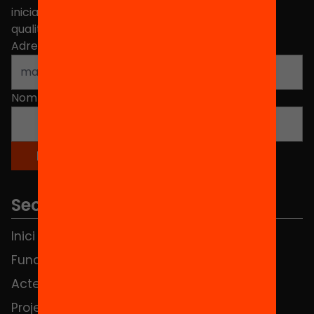
iniciatives, propostes i projectes per millorar la
qualitat de l'educació a Catalunya.
Adreça electrònica
*
Nom
*
Seccions
Inici
Notícies
Fundació
FAQS
Actes
Hub Social
Projectes
Contacte