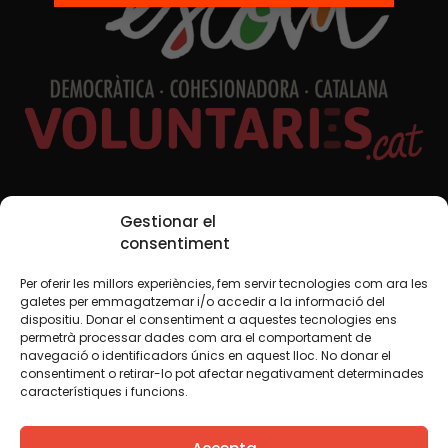
Xarxes Socials
Gestionar el
consentiment
Per oferir les millors experiències, fem servir tecnologies com ara les
TWT
YTB
IG
FB
IN
galetes per emmagatzemar i/o accedir a la informació del
dispositiu. Donar el consentiment a aquestes tecnologies ens
permetrà processar dades com ara el comportament de
navegació o identificadors únics en aquest lloc. No donar el
consentiment o retirar-lo pot afectar negativament determinades
Avís legal
Política de cookies
característiques i funcions.
Creiem que el coneixement s’ha de compartir. Per això