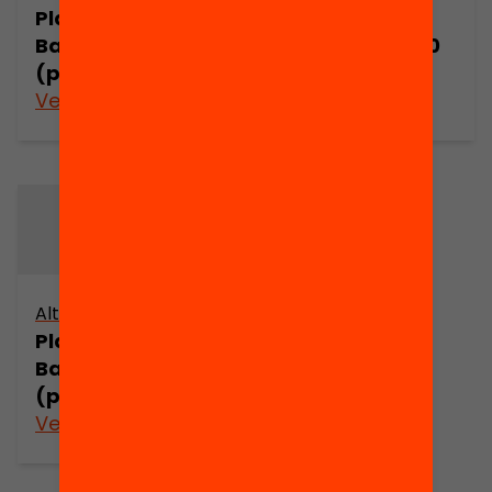
Pla Estratègic
Pla Estratègic
Barcelona 2000
Barcelona 2000
(part 1)
(part 2)
Veure’n més
Veure’n més
Altres arxius
Pla Estratègic
Barcelona 2000
(part 4)
Veure’n més