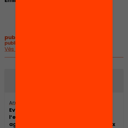
Emili Giralt
Gemma Tribó
Traveria
publicacions i vídeos
/
publicacions i vídeos relacionats
Vés a publicacions i vídeos
Arxiu
Arxiu
Evolució de
Evolució de
l’estructura
l’estructura
agrària del Baix
agrària del Baix