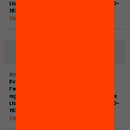
Llobregat (1860-
Llobregat (1860-
1931) (part 1)
1931) (part 2)
Veure’n més
Veure’n més
Arxiu
Arxiu
Evolució de
Evolució de
l’estructura
l’estructura
agrària del Baix
agrària del Baix
Llobregat (1860-
Llobregat (1860-
1931) (part 3)
1931) (part 5)
Veure’n més
Veure’n més