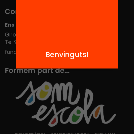
Contacte
Ens pots trobar al Hub Social
Girona 34, interior 08010 Barcelona
Tel 934 588 700
fundacio@equitat.org
Benvinguts!
Formem part de...