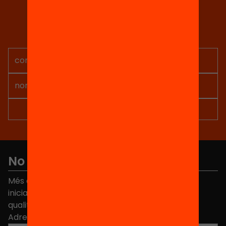
Tria equitat
Rep continguts, iniciatives i
projectes per implicar-te.
No et perdis res
Més de 40.000 persones ja han triat Equitat. Rep
iniciatives, propostes i projectes per millorar la
qualitat de l'educació a Catalunya.
Adreça electrònica
*