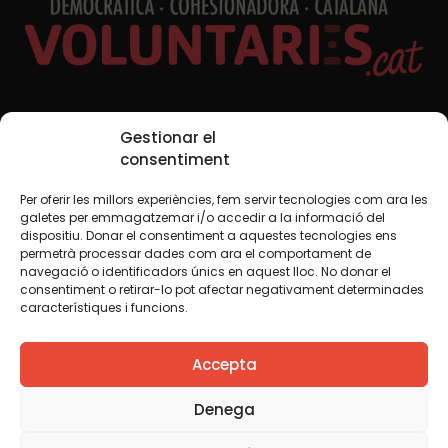
Xarxes Socials
Gestionar el
consentiment
Per oferir les millors experiències, fem servir tecnologies com ara les
TWT
YTB
IG
FB
IN
galetes per emmagatzemar i/o accedir a la informació del
dispositiu. Donar el consentiment a aquestes tecnologies ens
permetrà processar dades com ara el comportament de
navegació o identificadors únics en aquest lloc. No donar el
consentiment o retirar-lo pot afectar negativament determinades
Avís legal
Política de cookies
característiques i funcions.
Creiem que el coneixement s’ha de compartir. Per això
Accepta
fem servir una llicència Creative Commons, llevat que en
algun material indiquem el contrari. Us animem a copiar,
redistribuir, remesclar o transformar i crear els continguts
Denega
propis d’aquest web, per a qualsevol finalitat, inclosa la