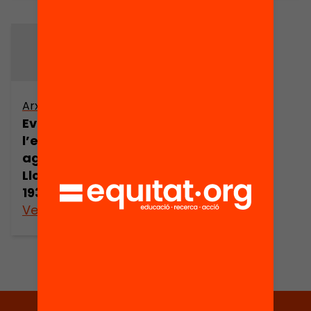
Arxiu
Evolució de
l’estructura
agrària del Baix
Llobregat (1860-
1931) (part 6)
Veure’n més