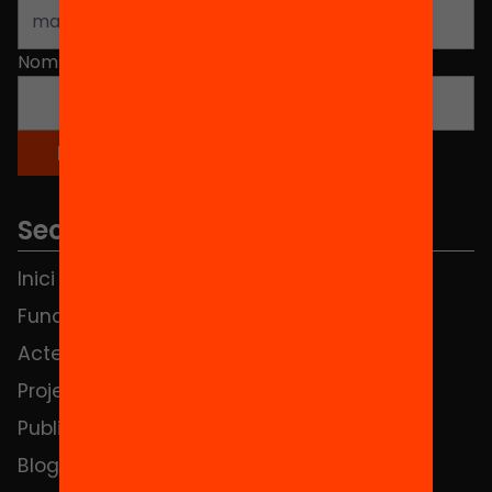
Nom
*
Seccions
Inici
Notícies
Fundació
FAQS
Actes
Hub Social
Projectes
Contacte
Publicacions i vídeos
Blog