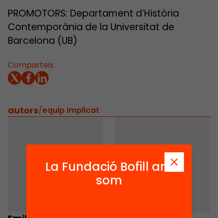
PROMOTORS: Departament d’Història
Contemporània de la Universitat de
Barcelona (UB)
Comparteix:
autors
/
equip implicat
La Fundació Bofill ara
som