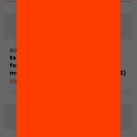
Arxiu
Arxiu
Estudi sobre la
Estudi sobre la
formació dels
formació dels
mestres (part 2)
mestres (part 3)
Veure’n més
Veure’n més