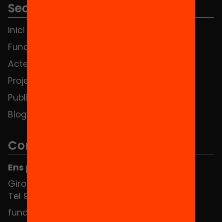
Seccions
Inici
Notícies
Fundació
FAQS
Actes
Hub Social
Projectes
Contacte
Publicacions i vídeos
Blog
Contacte
Ens pots trobar al Hub Social
Girona 34, interior 08010 Barcelona
Tel 934 588 700
fundacio@equitat.org