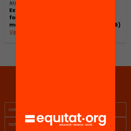
Arxiu
Arxiu
Estudi sobre la
Estudi sobre la
formació dels
formació dels
mestres (part 4)
mestres (part 5)
Veure’n més
Veure’n més
Tria equitat
Rep continguts, iniciatives i
projectes per implicar-te.