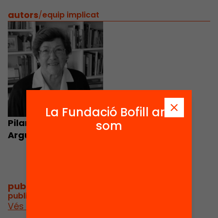
autors
/
equip implicat
La Fundació Bofill ara
Pilar Benejam
som
Arguimbau
publicacions i vídeos
/
publicacions i vídeos relacionats
Vés a publicacions i vídeos