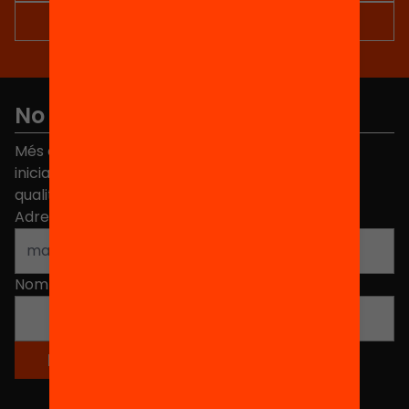
No et perdis res
Més de 40.000 persones ja han triat Equitat. Rep
iniciatives, propostes i projectes per millorar la
qualitat de l'educació a Catalunya.
Adreça electrònica
*
Nom
*