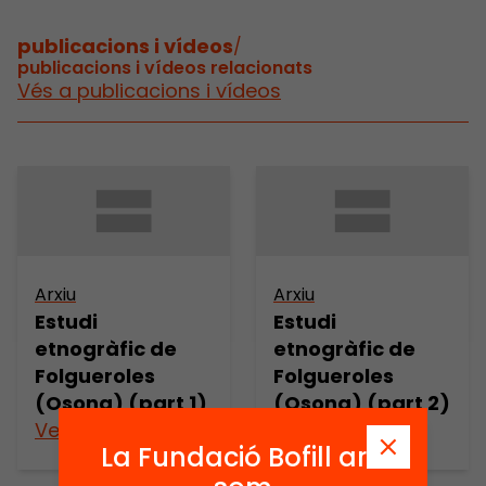
publicacions i vídeos
/
publicacions i vídeos relacionats
Vés a publicacions i vídeos
Arxiu
Arxiu
Estudi
Estudi
etnogràfic de
etnogràfic de
Folgueroles
Folgueroles
(Osona) (part 1)
(Osona) (part 2)
Veure’n més
Veure’n més
La Fundació Bofill ara