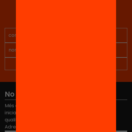
Tria equitat
Rep continguts, iniciatives i
projectes per implicar-te.
No et perdis res
Més de 40.000 persones ja han triat Equitat. Rep
iniciatives, propostes i projectes per millorar la
qualitat de l'educació a Catalunya.
Adreça electrònica
*