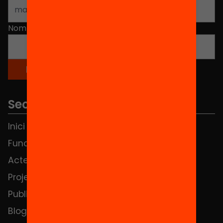
Nom
*
Seccions
Inici
Notícies
Fundació
FAQS
Actes
Hub Social
Projectes
Contacte
Publicacions i vídeos
Blog