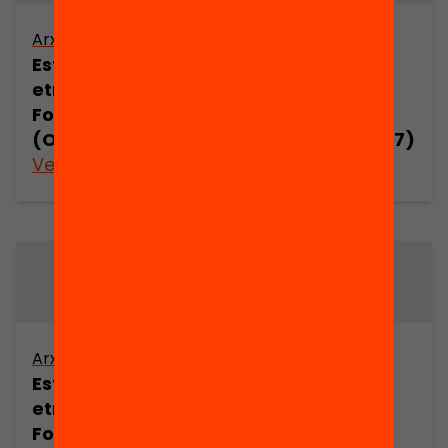
Arxiu
Arxiu
Estudi
Estudi
etnogràfic de
etnogràfic de
Folgueroles
Folgueroles
(Osona) (part 6)
(Osona) (part 7)
Veure’n més
Veure’n més
Arxiu
Arxiu
Estudi
Estudi
etnogràfic de
etnogràfic de
Folgueroles
Folgueroles