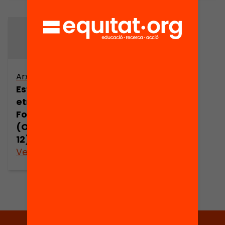
Arxiu
Estudi
etnogràfic de
Folgueroles
(Osona) (part
12)
Veure’n més