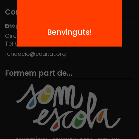
Contacte
Ens pots trobar al Hub Social
Benvinguts!
Girona 34, interior 08010 Barcelona
Tel 934 588 700
fundacio@equitat.org
Formem part de...