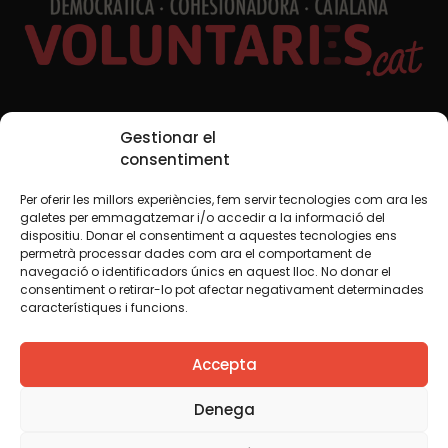
Xarxes Socials
Gestionar el
consentiment
Per oferir les millors experiències, fem servir tecnologies com ara les
TWT
YTB
IG
FB
IN
galetes per emmagatzemar i/o accedir a la informació del
dispositiu. Donar el consentiment a aquestes tecnologies ens
permetrà processar dades com ara el comportament de
navegació o identificadors únics en aquest lloc. No donar el
consentiment o retirar-lo pot afectar negativament determinades
Avís legal
Política de cookies
característiques i funcions.
Creiem que el coneixement s’ha de compartir. Per això
Accepta
fem servir una llicència Creative Commons, llevat que en
algun material indiquem el contrari. Us animem a copiar,
redistribuir, remesclar o transformar i crear els continguts
Denega
propis d’aquest web, per a qualsevol finalitat, inclosa la