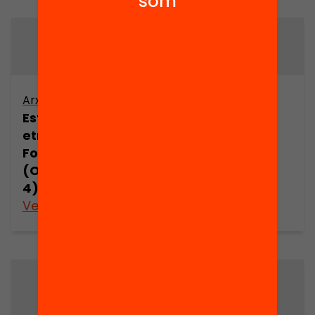
som
Arxiu
Arxiu
Estudi
Estudi
etnogràfic de
etnogràfic de
Folgueroles
Folgueroles
(Osona) (part
(Osona) (part
4)
5)
Veure’n més
Veure’n més