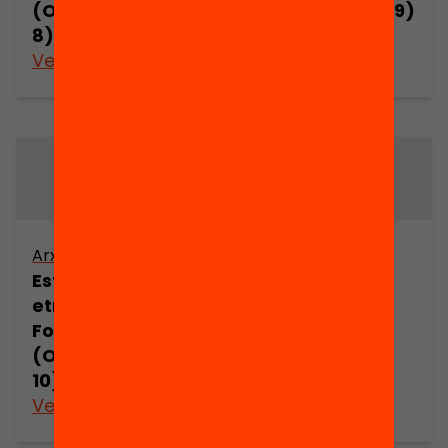
(Osona) (part
(Osona) (part 9)
8)
Veure’n més
Veure’n més
Arxiu
Arxiu
Estudi
Estudi
etnogràfic de
etnogràfic de
Folgueroles
Folgueroles
(Osona) (part
(Osona) (part
10)
11)
Veure’n més
Veure’n més