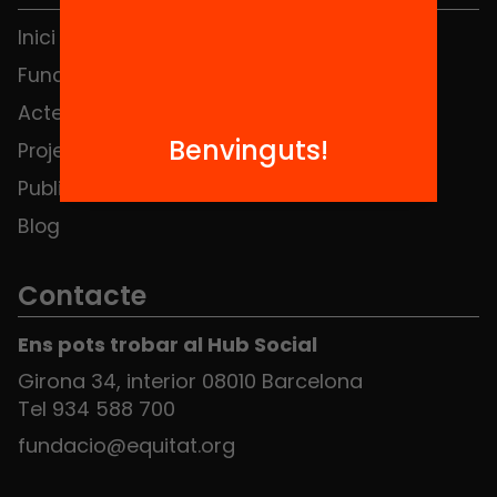
Inici
Notícies
Fundació
FAQS
Actes
Hub Social
Benvinguts!
Projectes
Contacte
Publicacions i vídeos
Blog
Contacte
Ens pots trobar al Hub Social
Girona 34, interior 08010 Barcelona
Tel 934 588 700
fundacio@equitat.org