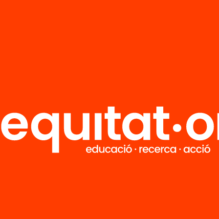
’n més
Veure’n més