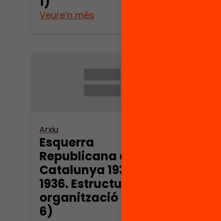
1)
2)
Veure’n més
Veure
Arxiu
Arxiu
Esquerra
Esqu
Republicana de
Repu
Catalunya 1931-
Cata
1936. Estructura i
1936.
organització (part
orga
6)
7)