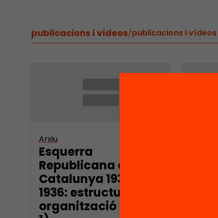
publicacions i vídeos
/
publicacions i vídeos
Arxiu
Arxiu
Esquerra
Esqu
Republicana de
Repu
Catalunya 1931-
Cata
1936: estructura i
1936.
organització (part
orga