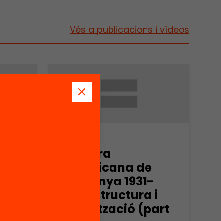
Vés a publicacions i vídeos
Arxiu
Esquerra
Republicana de
-
Catalunya 1931-
i
1936. Estructura i
art
organització (part