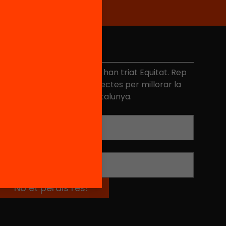
No et perdis res
és de 40.000 persones ja han triat Equitat. Rep
niciatives, propostes i projectes per millorar la
ualitat de l'educació a Catalunya.
Adreça electrònica
*
Nom
*