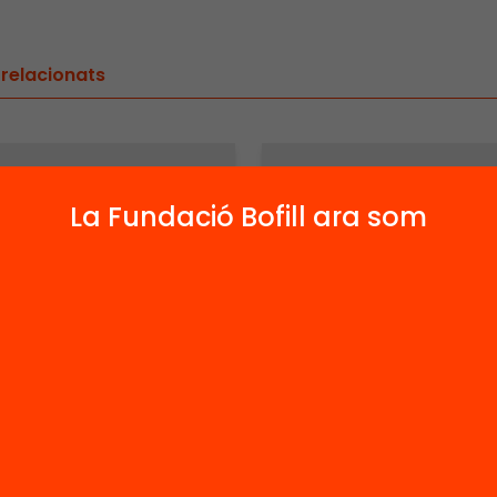
 relacionats
La Fundació Bofill ara som
Arxiu
erra
Esquerra
blicana de
Republicana de
lunya 1931-
Catalunya 1931
 Estructura i
1936. Estructura 
nització (part
organització (p