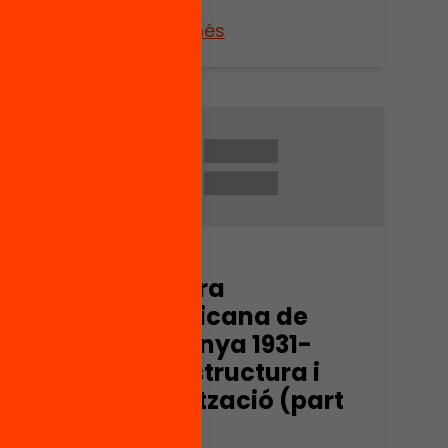
5)
Veure’n més
Arxiu
Esquerra
Republicana de
-
Catalunya 1931-
i
1936. Estructura i
art
organització (part
9)