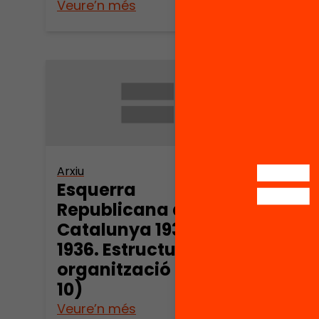
Veure’n més
Veure
Arxiu
Esquerra
Republicana de
Catalunya 1931-
1936. Estructura i
organització (part
10)
Veure’n més