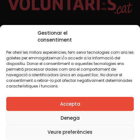
Xarxes Socials
Gestionar el
consentiment
Per oferir les millors experiències, fem servir tecnologies com ara les
TWT
YTB
IG
FB
IN
galetes per emmagatzemar i/o accedir a la informació del
dispositiu. Donar el consentiment a aquestes tecnologies ens
permetrà processar dades com ara el comportament de
navegació o identificadors únics en aquest lloc. No donar el
consentiment o retirar-lo pot afectar negativament determinades
Avís legal
Política de cookies
característiques i funcions.
Creiem que el coneixement s’ha de compartir. Per això
Accepta
fem servir una llicència Creative Commons, llevat que en
algun material indiquem el contrari. Us animem a copiar,
redistribuir, remesclar o transformar i crear els continguts
Denega
propis d’aquest web, per a qualsevol finalitat, inclosa la
comercial. Només us demanem que reconegueu
Veure preferències
l’autoria de la creació original.