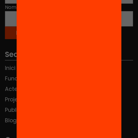
Nom
*
Seccions
Inici
Notícies
Fundació
FAQS
Actes
Hub Social
Projectes
Contacte
Publicacions i vídeos
Blog