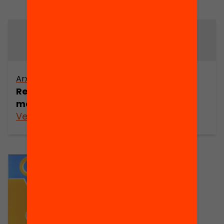
Arxiu
Arxiu
Responsabilitat i
Solidaritat i
món de la vida
justícia
Veure’n més
Veure’n més