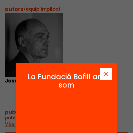
autors
/
equip implicat
La Fundació Bofill ara
Josep M. Esquirol
som
publicacions i vídeos
/
publicacions i vídeos relacionats
Vés a publicacions i vídeos