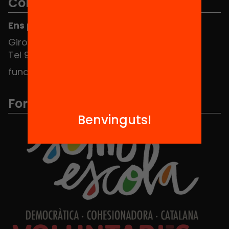
Contacte
Ens pots trobar al Hub Social
Girona 34, interior 08010 Barcelona
Tel 934 588 700
fundacio@equitat.org
Formem part de...
Benvinguts!