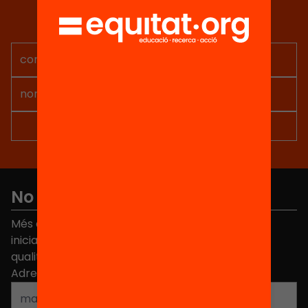
Rep continguts, iniciatives i
projectes per implicar-te.
No et perdis res
Més de 40.000 persones ja han triat Equitat. Rep
iniciatives, propostes i projectes per millorar la
qualitat de l'educació a Catalunya.
Adreça electrònica
*