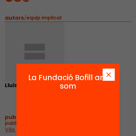
autors
/
equip implicat
La Fundació Bofill ara
som
Lluís Recolons
publicacions i vídeos
/
publicacions i vídeos relacionats
Vés a publicacions i vídeos