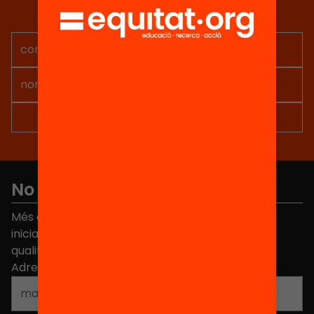
Rep continguts, iniciatives i
projectes per implicar-te.
No et perdis res
Més de 40.000 persones ja han triat Equitat. Rep
iniciatives, propostes i projectes per millorar la
qualitat de l'educació a Catalunya.
Adreça electrònica
*