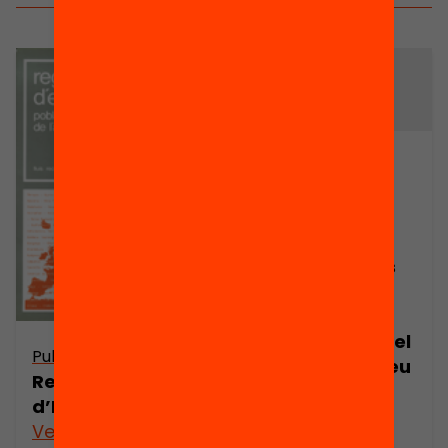
Arxiu
Evolució de la
natalitat a
Espanya i als
territoris de les
actuals
comunitats
autònomes en el
Publicació
context europeu
Regions
d’Europa
Veure’n més
Veure’n més