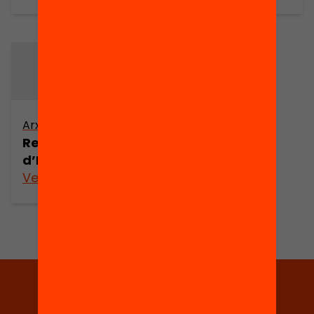
Arxiu
Regions
d’Europa
Veure’n més
Tria equitat