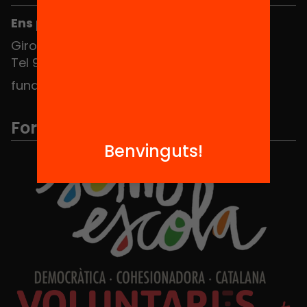
Ens pots trobar al Hub Social
Girona 34, interior 08010 Barcelona
Tel 934 588 700
fundacio@equitat.org
Formem part de...
Benvinguts!