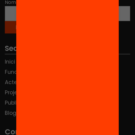
Nom
*
Seccions
Inici
Notícies
Fundació
FAQS
Actes
Hub Social
Projectes
Contacte
Publicacions i vídeos
Blog
Contacte