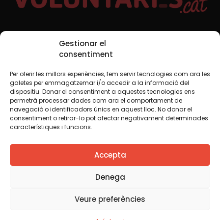
Xarxes Socials
Gestionar el
consentiment
Per oferir les millors experiències, fem servir tecnologies com ara les
TWT
YTB
IG
FB
IN
galetes per emmagatzemar i/o accedir a la informació del
dispositiu. Donar el consentiment a aquestes tecnologies ens
permetrà processar dades com ara el comportament de
navegació o identificadors únics en aquest lloc. No donar el
consentiment o retirar-lo pot afectar negativament determinades
Avís legal
Política de cookies
característiques i funcions.
Creiem que el coneixement s’ha de compartir. Per això
Accepta
fem servir una llicència Creative Commons, llevat que en
algun material indiquem el contrari. Us animem a copiar,
redistribuir, remesclar o transformar i crear els continguts
Denega
propis d’aquest web, per a qualsevol finalitat, inclosa la
comercial. Només us demanem que reconegueu
Veure preferències
l’autoria de la creació original.