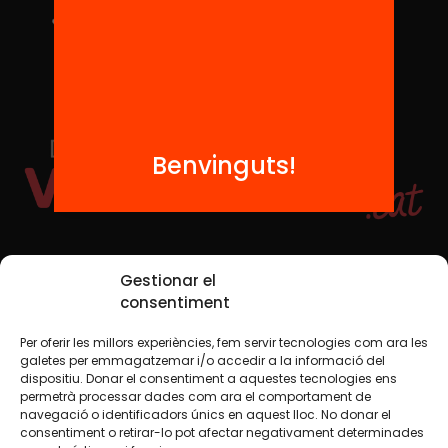
Benvinguts!
Xarxes Socials
Gestionar el
consentiment
Per oferir les millors experiències, fem servir tecnologies com ara les
TWT
YTB
IG
FB
IN
galetes per emmagatzemar i/o accedir a la informació del
dispositiu. Donar el consentiment a aquestes tecnologies ens
permetrà processar dades com ara el comportament de
navegació o identificadors únics en aquest lloc. No donar el
consentiment o retirar-lo pot afectar negativament determinades
Avís legal
Política de cookies