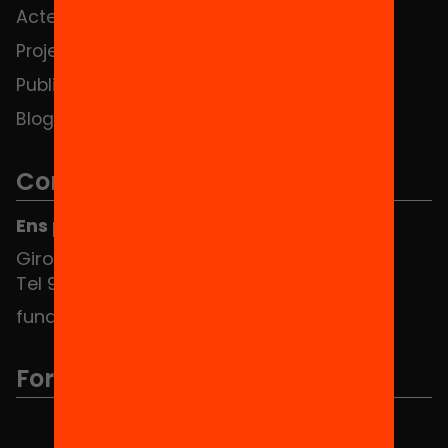
Actes
Hub Social
Projectes
Contacte
Publicacions i vídeos
Blog
Contacte
Ens pots trobar al Hub Social
Girona 34, interior 08010 Barcelona
Tel 934 588 700
fundacio@equitat.org
Formem part de...