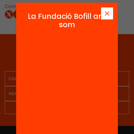
Comparteix:
La Fundació Bofill ara
som
Tria equitat
Rep continguts, iniciatives i
projectes per implicar-te.