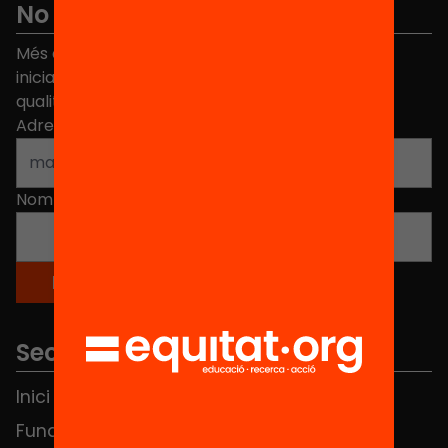
No et perdis res
Més de 40.000 persones ja han triat Equitat. Rep
iniciatives, propostes i projectes per millorar la
qualitat de l'educació a Catalunya.
Adreça electrònica
*
Nom
*
Seccions
Inici
Notícies
Fundació
FAQS