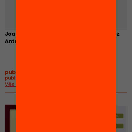
Joaquín Beltrán
Amelia Sáiz López
Antolín
publicacions i vídeos
/
publicacions i vídeos relacionats
Vés a publicacions i vídeos