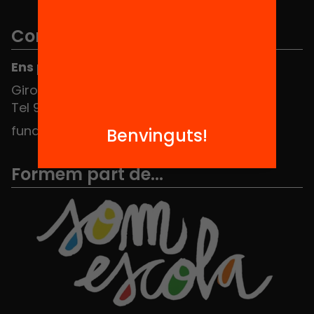
Contacte
Ens pots trobar al Hub Social
Girona 34, interior 08010 Barcelona
Tel 934 588 700
fundacio@equitat.org
Benvinguts!
Formem part de...