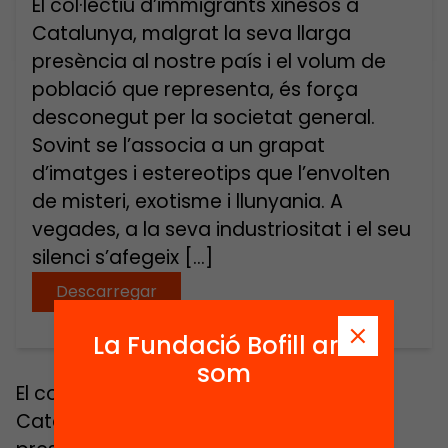
El col·lectiu d’immigrants xinesos a
Catalunya, malgrat la seva llarga
presència al nostre país i el volum de
població que representa, és força
desconegut per la societat general.
Sovint se l’associa a un grapat
d’imatges i estereotips que l’envolten
de misteri, exotisme i llunyania. A
vegades, a la seva industriositat i el seu
silenci s’afegeix […]
Descarregar
La Fundació Bofill ara
som
El col·lectiu d’immigrants xinesos a
Catalunya, malgrat la seva llarga