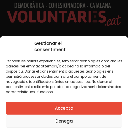
Xarxes Socials
Gestionar el
consentiment
Per oferir les millors experiències, fem servir tecnologies com ara les
TWT
YTB
IG
FB
IN
galetes per emmagatzemar i/o accedir a la informació del
dispositiu. Donar el consentiment a aquestes tecnologies ens
permetrà processar dades com ara el comportament de
navegació o identificadors únics en aquest lloc. No donar el
consentiment o retirar-lo pot afectar negativament determinades
Avís legal
Política de cookies
característiques i funcions.
Creiem que el coneixement s’ha de compartir. Per això
Accepta
fem servir una llicència Creative Commons, llevat que en
algun material indiquem el contrari. Us animem a copiar,
redistribuir, remesclar o transformar i crear els continguts
Denega
propis d’aquest web, per a qualsevol finalitat, inclosa la