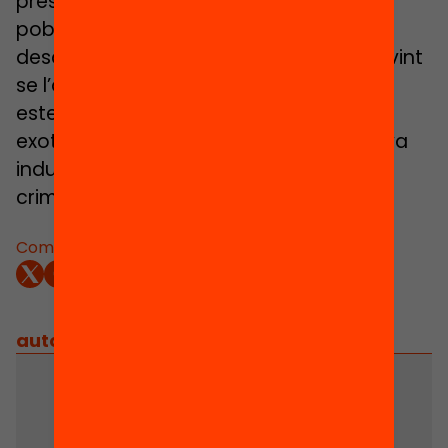
presència al nostre país i el volum de
població que representa, és força
desconegut per la societat general. Sovint
se l’associa a un grapat d’imatges i
estereotips que l’envolten de misteri,
exotisme i llunyania. A vegades, a la seva
industriositat i el seu silenci s’afegeix la
criminalitat de les «màfies».
Comparteix:
autors
/
equip implicat