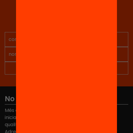
Tria equitat
Rep continguts, iniciatives i
projectes per implicar-te.
No et perdis res
Més de 40.000 persones ja han triat Equitat. Rep
iniciatives, propostes i projectes per millorar la
qualitat de l'educació a Catalunya.
Adreça electrònica
*