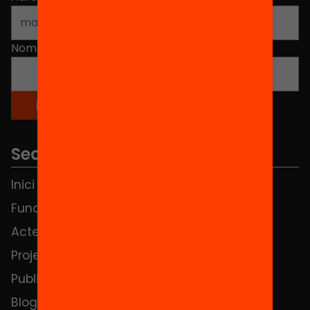
Nom
*
Seccions
Inici
Notícies
Fundació
FAQS
Actes
Hub Social
Projectes
Contacte
Publicacions i vídeos
Blog