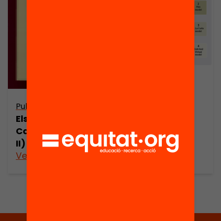
Los chinos en
Cataluña
Publicació
Els xinesos a
Catalunya (part
II)
Veure’n més
Veure’n més