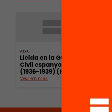
Arxiu
Arxiu
Lleida en la Guerra
Llei
Civil espanyola
Civi
(1936-1939) (Part 1)
(193
Veure’n més
Veure