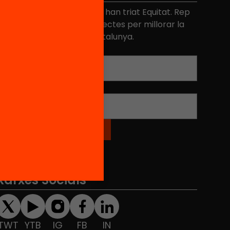
és de 40.000 persones ja han triat Equitat. Rep
niciatives, propostes i projectes per millorar la
ualitat de l'educació a Catalunya.
Adreça electrònica
*
Nom
*
Xarxes Socials
TWT
YTB
IG
FB
IN