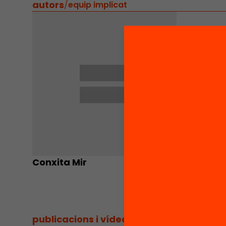
autors
/
equip implicat
Conxita Mir
publicacions i vídeos
/
publicacions i vídeos