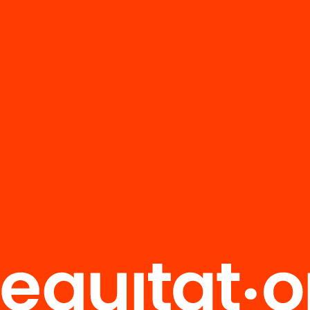
Arxiu
da en la Guerra
Lleida en la Gue
l espanyola
Civil espanyola
6-1939) (Part 2)
(1936-1939) (Par
’n més
Veure’n més