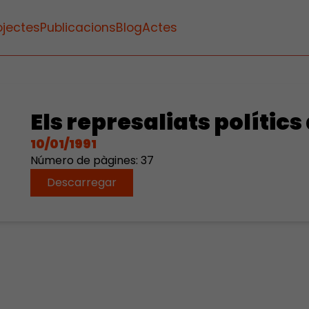
ojectes
Publicacions
Blog
Actes
Els represaliats polític
10/01/1991
Número de pàgines: 37
Descarregar