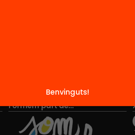
M
Notícies
i
FAQS
q
Hub Social
Contacte
Benvinguts!
Formem part de...