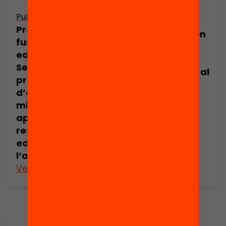
Publicació
Publicació
Presentació: Què
Què funciona en
funciona en
educació?
educació.
Incentius
Serveixen els
econòmics per al
programes
professorat
d’estiu per
millorar els
aprenentatges i
resultats
educatius de
l’alumnat?
Veure’n més
Veure’n més