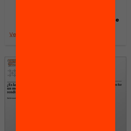
actituds i el
clima
d’aprenentatge
als centres?
Veure’n més
Veure’n més