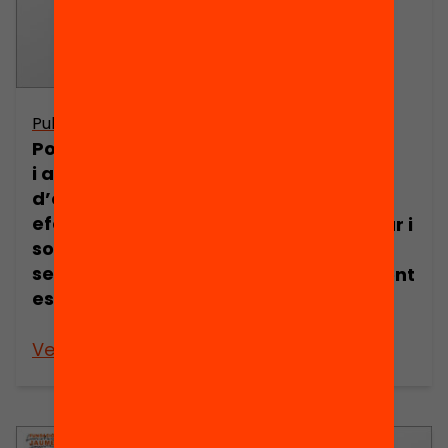
Publicació
Publicació
Polítiques de tria
Presentació:
i assignació
Quines beques
d’escola: quins
motivarien els
efectes tenen
joves a estudiar i
sobre la
reduirien
segregació
l’abandonament
escolar?
escolar
prematur?
Veure’n més
Veure’n més