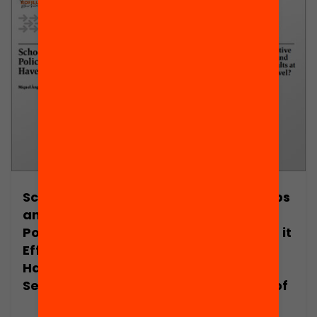
School Choice
Are scholarships
and Allocation
and grants
Policies: What
effective when it
Effects Do They
comes to the
Have on School
continuity and
Segregation?
improvement of
educational