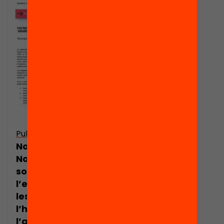
Publicació
Nota de premsa:
Nova recerca
sobre
l’efectivitat de
les beques a
l’hora d’evitar
l’abandonament