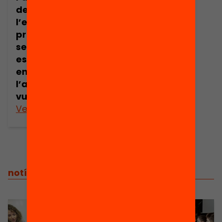
dels estudis a
l’educació
primària i
secundària,
especialment
entre? ?
l’alumnat més
vulnerable??
Veure’n més
notícies relacionades