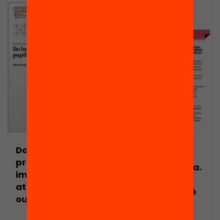
Do behavioral
Publicació
programs
Nota de premsa.
improve pupils’
“Zero en
attitudes and
conducta”: què
outcomes?
funciona per
millorar les