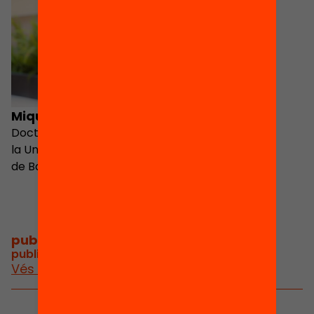
Miquel Àngel Alegre
Doctor en Sociologia per
la Universitat Autònoma
de Barcelona
publicacions i vídeos
/
publicacions i vídeos relacionats
Vés a publicacions i vídeos