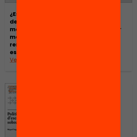
¿Es la evaluación
Is pupil
del alumnado un
assessment a
mecanismo de
mechanism for
mejora del
improving
rendimiento
school
escolar?
performance?
Veure’n més
Veure’n més