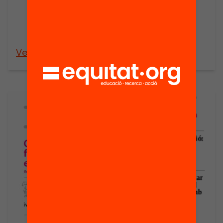
results at
primary and
secondary
school level?
Veure’n més
Veure’n més