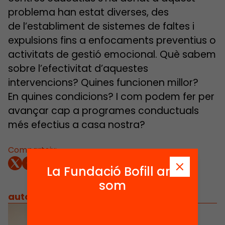
problema han estat diverses, des
de l’establiment de sistemes de faltes i
expulsions fins a enfocaments preventius o
activitats de gestió emocional. Què sabem
sobre l’efectivitat d’aquestes
intervencions? Quines funcionen millor?
En quines condicions? I com podem fer per
avançar cap a programes conductuals
més efectius a casa nostra?
Comparteix:
La Fundació Bofill ara
som
autors
/
equip implicat