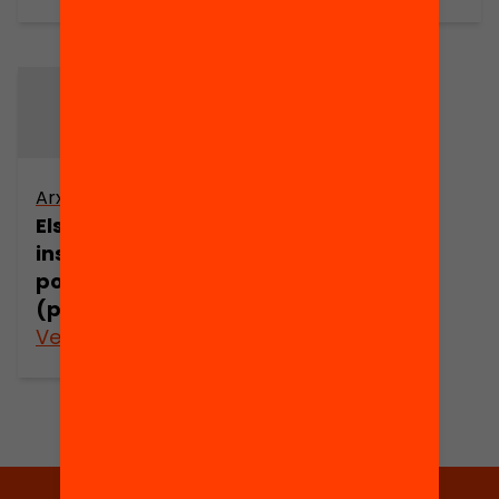
Arxiu
Els poetes
insulars de
postguerra
(part 3)
Veure’n més