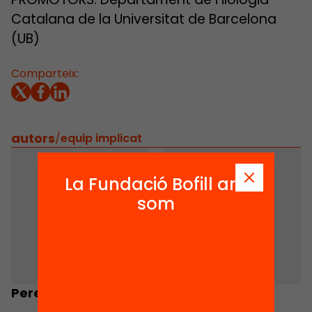
Catalana de la Universitat de Barcelona
(UB)
Comparteix:
autors
/
equip implicat
La Fundació Bofill ara
som
Pere Rosselló
Margalida Pons