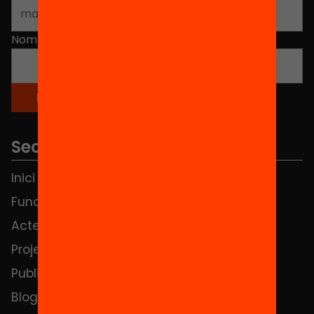
Nom
*
Seccions
Inici
Notícies
Fundació
FAQS
Actes
Hub Social
Projectes
Contacte
Publicacions i vídeos
Blog