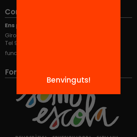
Contacte
Ens pots trobar al Hub Social
Girona 34, interior 08010 Barcelona
Tel 934 588 700
fundacio@equitat.org
Formem part de...
Benvinguts!