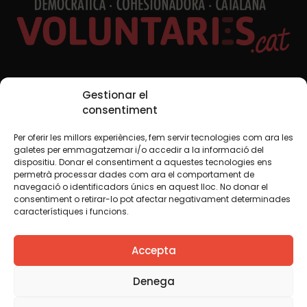
Xarxes Socials
Gestionar el
consentiment
Per oferir les millors experiències, fem servir tecnologies com ara les
TWT
YTB
IG
FB
IN
galetes per emmagatzemar i/o accedir a la informació del
dispositiu. Donar el consentiment a aquestes tecnologies ens
permetrà processar dades com ara el comportament de
navegació o identificadors únics en aquest lloc. No donar el
consentiment o retirar-lo pot afectar negativament determinades
Avís legal
Política de cookies
característiques i funcions.
Creiem que el coneixement s’ha de compartir. Per això
Accepta
fem servir una llicència Creative Commons, llevat que en
algun material indiquem el contrari. Us animem a copiar,
redistribuir, remesclar o transformar i crear els continguts
Denega
propis d’aquest web, per a qualsevol finalitat, inclosa la