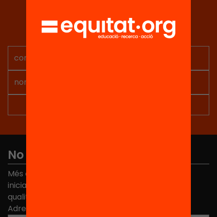
Tria equitat
Rep continguts, iniciatives i
projectes per implicar-te.
No et perdis res
Més de 40.000 persones ja han triat Equitat. Rep
iniciatives, propostes i projectes per millorar la
qualitat de l'educació a Catalunya.
Adreça electrònica
*