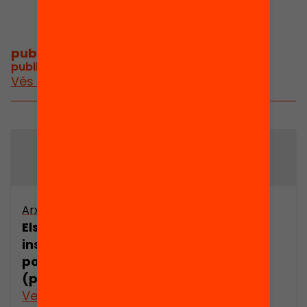
publicacions i vídeos
/
publicacions i vídeos relacionats
Vés a publicacions i vídeos
Arxiu
Arxiu
Els poetes
Els poetes
insulars de
insulars de
postguerra
postguerra
(part 1)
(part 2)
Veure’n més
Veure’n més