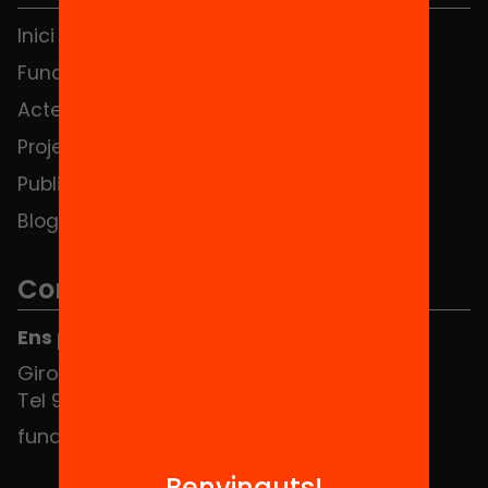
Inici
Notícies
Fundació
FAQS
Actes
Hub Social
Projectes
Contacte
Publicacions i vídeos
Blog
Contacte
Ens pots trobar al Hub Social
Girona 34, interior 08010 Barcelona
Tel 934 588 700
fundacio@equitat.org
Benvinguts!