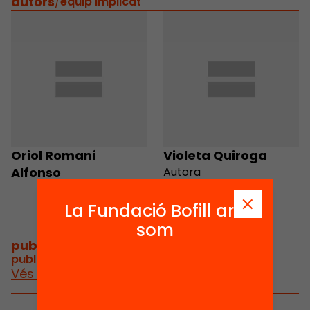
autors
/
equip implicat
Oriol Romaní
Violeta Quiroga
Alfonso
Autora
La Fundació Bofill ara
som
publicacions i vídeos
/
publicacions i vídeos relacionats
Vés a publicacions i vídeos