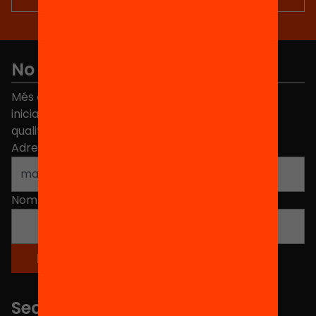
No et perdis res
Més de 40.000 persones ja han triat Equitat. Rep
iniciatives, propostes i projectes per millorar la
qualitat de l'educació a Catalunya.
Adreça electrònica
*
Nom
*
Seccions