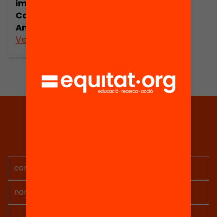
immigració a
Catalunya.
Anuari 2007
Veure’n més
Tria equitat
Rep continguts, iniciatives i
projectes per implicar-te.