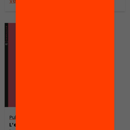
Veure’n més
Veure’n més
Publicació
L’estat de la