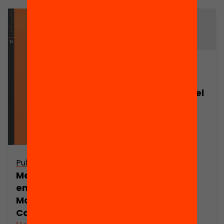
Arxiu
Menors que
emigren sols del
Marroc a
Catalunya.
Anàlisi
transnacional
Publicació
Menors que
emigren sols del
Marroc a
Catalunya