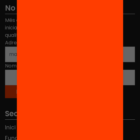
No et perdis res
Més de 40.000 persones ja han triat Equitat. Rep
iniciatives, propostes i projectes per millorar la
qualitat de l'educació a Catalunya.
Adreça electrònica
*
Nom
*
Seccions
Inici
Notícies
Fundació
FAQS