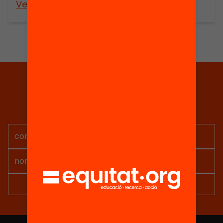
Veure’n més
Veure’n més
Tria equitat
Rep continguts, iniciatives i
projectes per implicar-te.