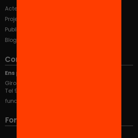
Actes
Hub Social
Projectes
Contacte
Publicacions i vídeos
Blog
Contacte
Ens pots trobar al Hub Social
Girona 34, interior 08010 Barcelona
Tel 934 588 700
fundacio@equitat.org
Formem part de...