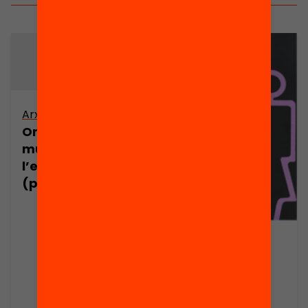
Arxiu
Orígens
mundials de
l’escoltisme
(part 2)
Publicació
Finançament
dels partits
polítics