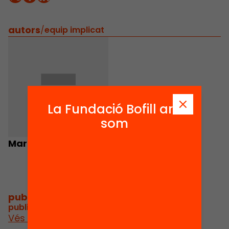
autors
/
equip implicat
La Fundació Bofill ara
som
Marcel Gabarró
publicacions i vídeos
/
publicacions i vídeos relacionats
Vés a publicacions i vídeos