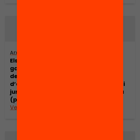
Arxiu
Arxiu
Els drets i les
Els drets i les
garanties dels
garanties dels
demandants
demandants
d’asil en l’espai
d’asil en l’espai
jurídic europeu
jurídic europeu
(part 13)
(part 14)
Veure’n més
Veure’n més