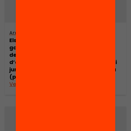
Arxiu
Arxiu
Els drets i les
Els drets i les
garanties dels
garanties dels
demandants
demandants
d’asil en l’espai
d’asil en l’espai
jurídic europeu
jurídic europeu
(part 3)
(part 4)
Veure’n més
Veure’n més