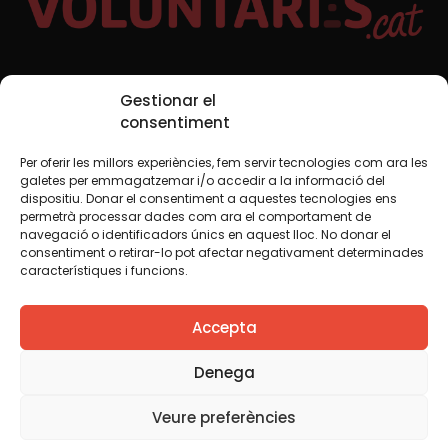
Xarxes Socials
Gestionar el
consentiment
Per oferir les millors experiències, fem servir tecnologies com ara les
TWT
YTB
IG
FB
IN
galetes per emmagatzemar i/o accedir a la informació del
dispositiu. Donar el consentiment a aquestes tecnologies ens
permetrà processar dades com ara el comportament de
navegació o identificadors únics en aquest lloc. No donar el
consentiment o retirar-lo pot afectar negativament determinades
Avís legal
Política de cookies
característiques i funcions.
Creiem que el coneixement s’ha de compartir. Per això
Accepta
fem servir una llicència Creative Commons, llevat que en
algun material indiquem el contrari. Us animem a copiar,
redistribuir, remesclar o transformar i crear els continguts
Denega
propis d’aquest web, per a qualsevol finalitat, inclosa la
comercial. Només us demanem que reconegueu
Veure preferències
l’autoria de la creació original.