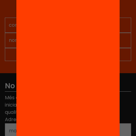
Rep continguts, iniciatives i
projectes per implicar-te.
No et perdis res
Més de 40.000 persones ja han triat Equitat. Rep
iniciatives, propostes i projectes per millorar la
qualitat de l'educació a Catalunya.
Adreça electrònica
*