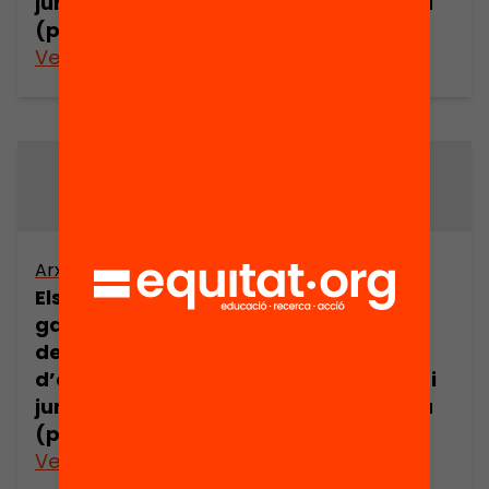
jurídic europeu
jurídic europeu
(part 9)
(part 10)
Veure’n més
Veure’n més
Arxiu
Arxiu
Els drets i les
Els drets i les
garanties dels
garanties dels
demandants
demandants
d’asil en l’espai
d’asil en l’espai
jurídic europeu
jurídic europeu
(part 11)
(part 12)
Veure’n més
Veure’n més