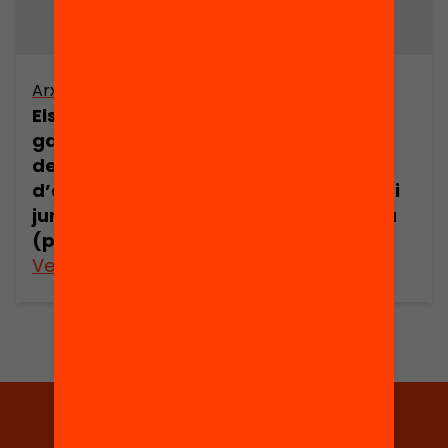
Arxiu
Arxiu
Els drets i les
Els drets i les
garanties dels
garanties dels
demandants
demandants
d’asil en l’espai
d’asil en l’espai
jurídic europeu
jurídic europeu
(part 15)
(part 16)
Veure’n més
Veure’n més
Tria equitat