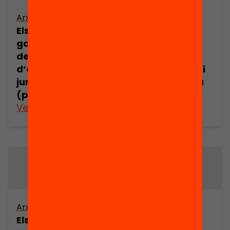
Arxiu
Arxiu
Els drets i les
Els drets i les
garanties dels
garanties dels
demandants
demandants
d’asil en l’espai
d’asil en l’espai
jurídic europeu
jurídic europeu
(part 5)
(part 6)
Veure’n més
Veure’n més
Arxiu
Arxiu
Els drets i les
Els drets i les