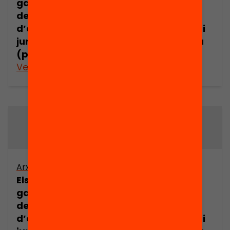
garanties dels
garanties dels
demandants
demandants
d’asil en l’espai
d’asil en l’espai
jurídic europeu
jurídic europeu
(part 7)
(part 8)
Veure’n més
Veure’n més
Arxiu
Arxiu
Els drets i les
Els drets i les
garanties dels
garanties dels
demandants
demandants
d’asil en l’espai
d’asil en l’espai