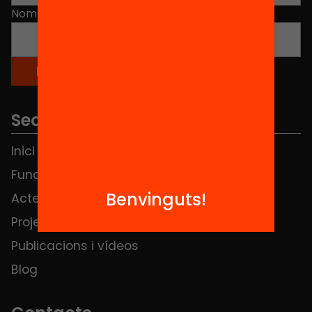
Nom
*
Seccions
Inici
Notícies
Fundació
FAQS
Benvinguts!
Actes
Hub Social
Projectes
Contacte
Publicacions i vídeos
Blog