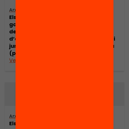
Arxiu
Arxiu
Els drets i les
Els drets i les
garanties dels
garanties dels
demandants
demandants
d’asil en l’espai
d’asil en l’espai
jurídic europeu
jurídic europeu
(part 5)
(part 6)
Veure’n més
Veure’n més
Arxiu
Arxiu
Els drets i les
Els drets i les