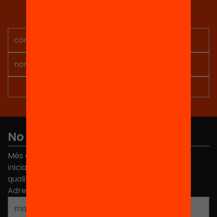
Rep continguts, iniciatives i
projectes per implicar-te.
No et perdis res
Més de 40.000 persones ja han triat Equitat. Rep
iniciatives, propostes i projectes per millorar la
qualitat de l'educació a Catalunya.
Adreça electrònica
*