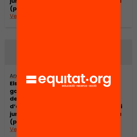
jurídic europeu
jurídic europeu
(part 9)
(part 11)
Veure’n més
Veure’n més
Arxiu
Arxiu
Els drets i les
Els drets i les
garanties dels
garanties dels
demandants
demandants
d’asil en l’espai
d’asil en l’espai
jurídic europeu
jurídic europeu
(part 12)
(part 13)
Veure’n més
Veure’n més