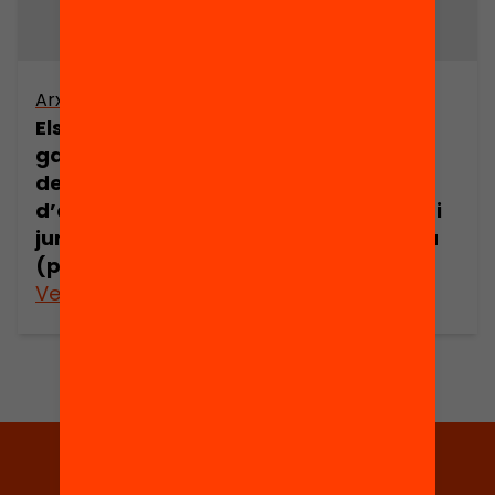
Arxiu
Arxiu
Els drets i les
Els drets i les
garanties dels
garanties dels
demandants
demandants
d’asil en l’espai
d’asil en l’espai
jurídic europeu
jurídic europeu
(part 16)
(part 17)
Veure’n més
Veure’n més
Tria equitat