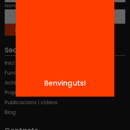
Nom
*
Seccions
Inici
Notícies
Fundació
FAQS
Benvinguts!
Actes
Hub Social
Projectes
Contacte
Publicacions i vídeos
Blog