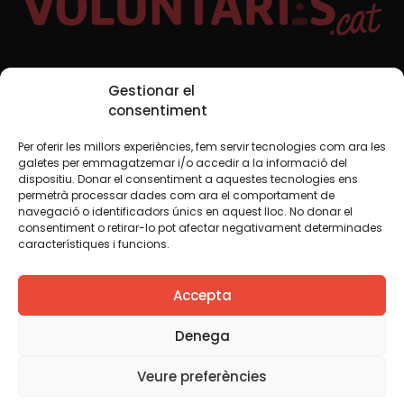
Xarxes Socials
Gestionar el
consentiment
Per oferir les millors experiències, fem servir tecnologies com ara les
TWT
YTB
IG
FB
IN
galetes per emmagatzemar i/o accedir a la informació del
dispositiu. Donar el consentiment a aquestes tecnologies ens
permetrà processar dades com ara el comportament de
navegació o identificadors únics en aquest lloc. No donar el
consentiment o retirar-lo pot afectar negativament determinades
Avís legal
Política de cookies
característiques i funcions.
Creiem que el coneixement s’ha de compartir. Per això
Accepta
fem servir una llicència Creative Commons, llevat que en
algun material indiquem el contrari. Us animem a copiar,
redistribuir, remesclar o transformar i crear els continguts
Denega
propis d’aquest web, per a qualsevol finalitat, inclosa la
comercial. Només us demanem que reconegueu
Veure preferències
l’autoria de la creació original.