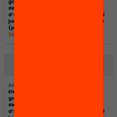
garanties dels
garanties dels
demandants
demandants
d’asil en l’espai
d’asil en l’espai
jurídic europeu
jurídic europeu
(part 7)
(part 8)
Veure’n més
Veure’n més
Arxiu
Arxiu
Els drets i les
Els drets i les
garanties dels
garanties dels
demandants
demandants
d’asil en l’espai
d’asil en l’espai