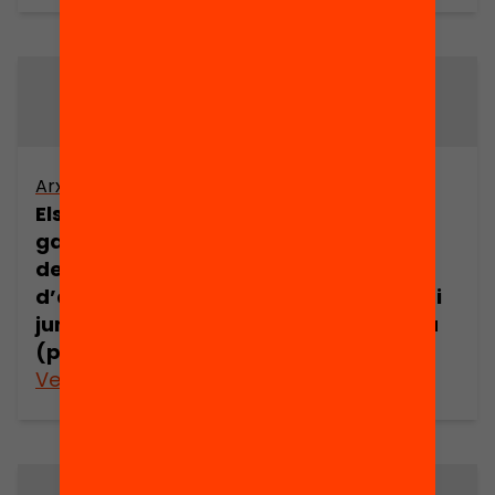
Arxiu
Arxiu
Els drets i les
Els drets i les
garanties dels
garanties dels
demandants
demandants
d’asil en l’espai
d’asil en l’espai
jurídic europeu
jurídic europeu
(part 14)
(part 15)
Veure’n més
Veure’n més