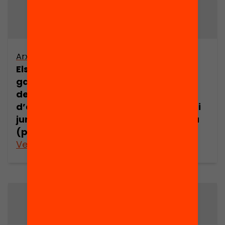
Arxiu
Arxiu
Els drets i les
Els drets i les
garanties dels
garanties dels
demandants
demandants
d’asil en l’espai
d’asil en l’espai
jurídic europeu
jurídic europeu
(part 3)
(part 4)
Veure’n més
Veure’n més