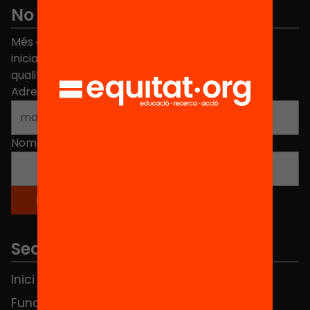
No et perdis res
Més de 40.000 persones ja han triat Equitat. Rep
iniciatives, propostes i projectes per millorar la
qualitat de l'educació a Catalunya.
Adreça electrònica
*
Nom
*
Seccions
Inici
Notícies
Fundació
FAQS