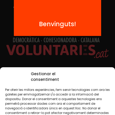
Benvinguts!
Xarxes Socials
Gestionar el
consentiment
Per oferir les millors experiències, fem servir tecnologies com ara les
TWT
YTB
IG
FB
IN
galetes per emmagatzemar i/o accedir a la informació del
dispositiu. Donar el consentiment a aquestes tecnologies ens
permetrà processar dades com ara el comportament de
navegació o identificadors únics en aquest lloc. No donar el
consentiment o retirar-lo pot afectar negativament determinades
Avís legal
Política de cookies