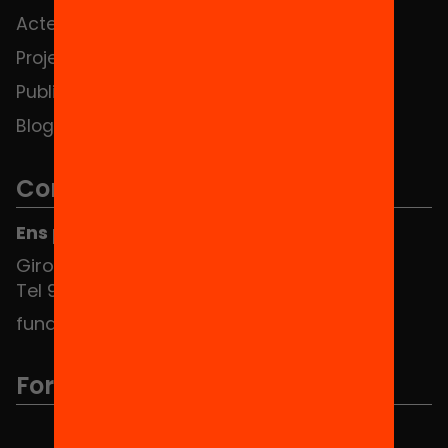
Actes
Hub Social
Projectes
Contacte
Publicacions i vídeos
Blog
Contacte
Ens pots trobar al Hub Social
Girona 34, interior 08010 Barcelona
Tel 934 588 700
fundacio@equitat.org
Formem part de...