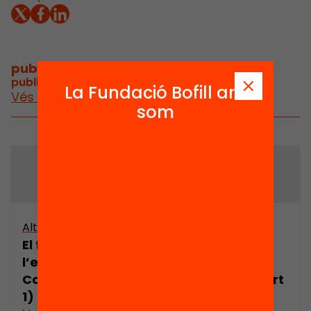
publicacions i vídeos
/
publicacions i vídeos relacionats
La Fundació Bofill ara
Vés a publicacions i vídeos
som
Altres arxius
Altres arxius
El futur de
El futur de
l’esquerra a
l’esquerra a
Catalunya (part
Catalunya (part
1)
2)