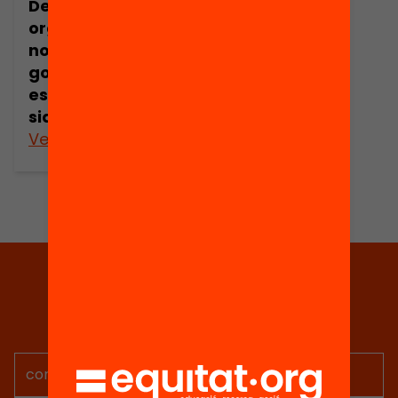
Des
organisations
non
gouvernemental
es de service en
sida
Veure’n més
Tria equitat
Rep continguts, iniciatives i
projectes per implicar-te.