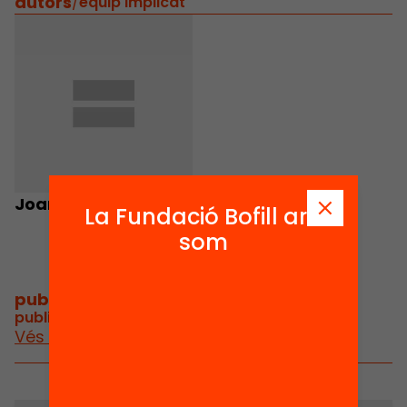
autors
/
equip implicat
Joan Tallada
La Fundació Bofill ara
som
publicacions i vídeos
/
publicacions i vídeos relacionats
Vés a publicacions i vídeos