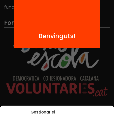
fundacio@equitat.org
Formem part de...
Benvinguts!
Xarxes Socials
Gestionar el