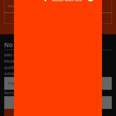
No et perdis res
Més de 40.000 persones ja han triat Equitat. Rep
iniciatives, propostes i projectes per millorar la
qualitat de l'educació a Catalunya.
Adreça electrònica
*
Nom
*