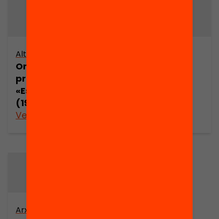
Altres arxius
Altres arxius
Onze anys de
Projecte Aida
premsa sobre
Llar
«Església i Sida»
(1985-1995)
Veure’n més
Veure’n més
Arxiu