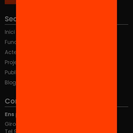
Seccions
Inici
Notícies
Fundació
FAQS
Actes
Hub Social
Projectes
Contacte
Publicacions i vídeos
Blog
Contacte
Ens pots trobar al Hub Social
Girona 34, interior 08010 Barcelona
Tel 934 588 700