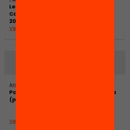
Les llengües a
Les llengües a
Catalunya
Catalunya, 2001-
2005
Veure’n més
Veure’n més
Arxiu
Arxiu
Parlar la llengua
La llengua en la
(part 1)
publicitat dels
opis de
Barcelona
Veure’n més
Veure’n més