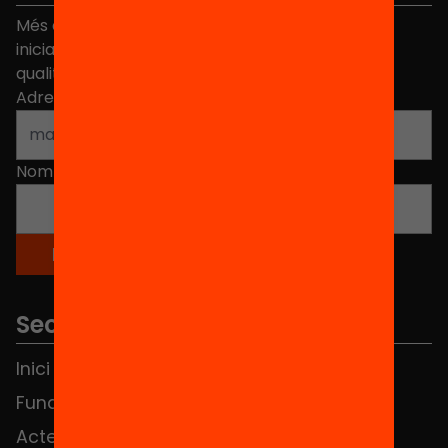
Més de 40.000 persones ja han triat Equitat. Rep
iniciatives, propostes i projectes per millorar la
qualitat de l'educació a Catalunya.
Adreça electrònica
*
Nom
*
Seccions
Inici
Notícies
Fundació
FAQS
Actes
Hub Social