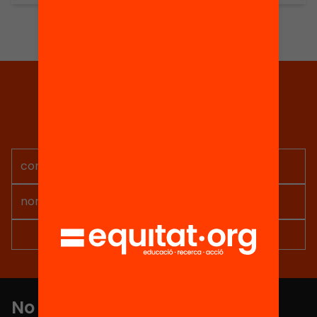
Tria equitat
Rep continguts, iniciatives i
projectes per implicar-te.
No et perdis res