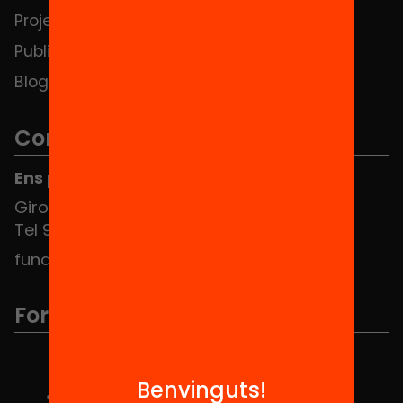
Projectes
Contacte
Publicacions i vídeos
Blog
Contacte
Ens pots trobar al Hub Social
Girona 34, interior 08010 Barcelona
Tel 934 588 700
fundacio@equitat.org
Formem part de...
Benvinguts!