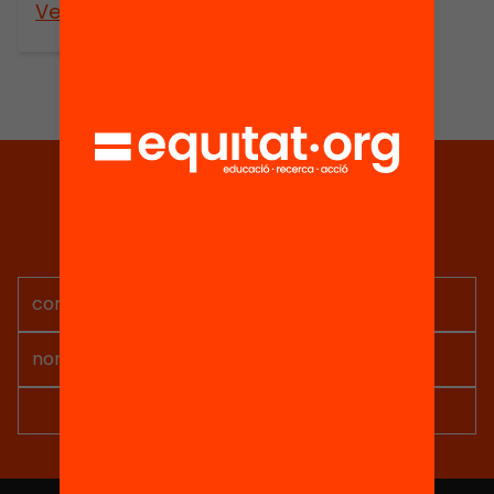
Veure’n més
Tria equitat
Rep continguts, iniciatives i
projectes per implicar-te.