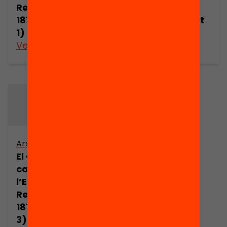
Restauració,
Restauració,
1875-1900 (part
1875-1900 (part
1)
2)
Veure’n més
Veure’n més
Arxiu
El Carlisme
català dins
l’Espanya de la
Restauració,
1875-1900 (part
3)