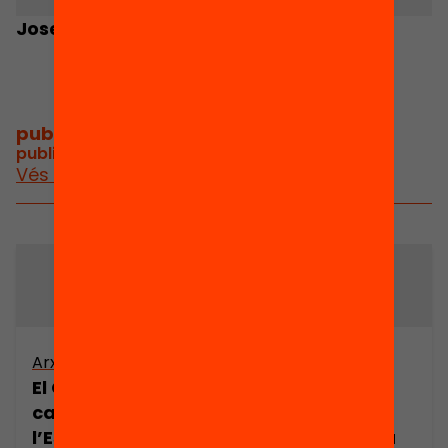
Josep M. Fradera
Jordi Canal
publicacions i vídeos
/
publicacions i vídeos relacionats
Vés a publicacions i vídeos
Arxiu
Arxiu
El Carlisme
El Carlisme
català dins
català dins
l’Espanya de la
l’Espanya de la