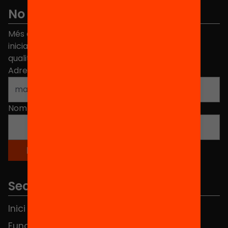
No et perdis res
Més de 40.000 persones ja han triat Equitat. Rep
iniciatives, propostes i projectes per millorar la
qualitat de l'educació a Catalunya.
Adreça electrònica
*
Nom
*
Seccions
Inici
Notícies
Fundació
FAQS