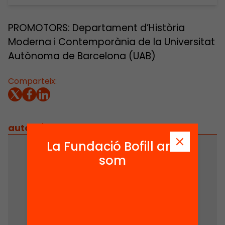
PROMOTORS: Departament d’Història
Moderna i Contemporània de la Universitat
Autònoma de Barcelona (UAB)
Comparteix:
autors
/
equip implicat
La Fundació Bofill ara
som