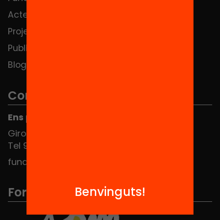
Actes
Hub Social
Projectes
Contacte
Publicacions i vídeos
Blog
Contacte
Ens pots trobar al Hub Social
Girona 34, interior 08010 Barcelona
Tel 934 588 700
fundacio@equitat.org
Benvinguts!
Formem part de...