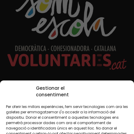
Xarxes Socials
Gestionar el
consentiment
Per oferir les millors experiències, fem servir tecnologies com ara les
TWT
YTB
IG
FB
IN
galetes per emmagatzemar i/o accedir a la informació del
dispositiu. Donar el consentiment a aquestes tecnologies ens
permetrà processar dades com ara el comportament de
navegació o identificadors únics en aquest lloc. No donar el
consentiment o retirar-lo pot afectar negativament determinades