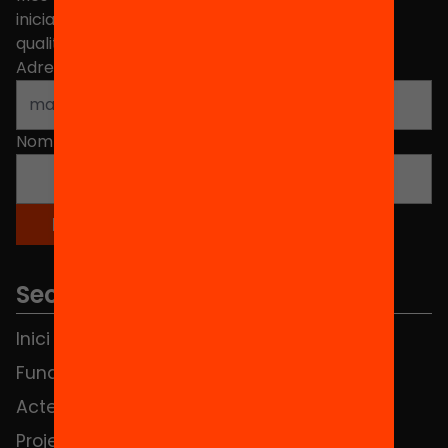
iniciatives, propostes i projectes per millorar la
qualitat de l'educació a Catalunya.
Adreça electrònica
*
Nom
*
Seccions
Inici
Notícies
Fundació
FAQS
Actes
Hub Social
Projectes
Contacte