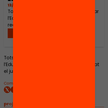
13/06/2016
Tots els materials i la guia per a replicar
l’Edulab sobre pensament maker
realitzat el juny del 2016.
Descarregar
Tots els materials i la guia per a replicar
l’Edulab sobre pensament maker realitzat
el juny del 2016.
Comparteix:
projectes relacionats