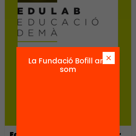
La Fundació Bofill ara
som
Edulab de pensament Maker