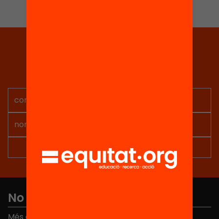
Tria equitat
Rep continguts, iniciatives i
projectes per implicar-te.
No et perdis res
Més de 40.000 persones ja han triat Equitat. Rep