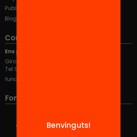
Publicacions i vídeos
Blog
Contacte
Ens pots trobar al Hub Social
Girona 34, interior 08010 Barcelona
Tel 934 588 700
fundacio@equitat.org
Formem part de...
Benvinguts!