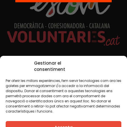
Xarxes Socials
Gestionar el
consentiment
Per oferir les millors experiències, fem servir tecnologies com ara les
TWT
YTB
IG
FB
IN
galetes per emmagatzemar i/o accedir a la informació del
dispositiu. Donar el consentiment a aquestes tecnologies ens
permetrà processar dades com ara el comportament de
navegació o identificadors únics en aquest lloc. No donar el
consentiment o retirar-lo pot afectar negativament determinades
Avís legal
Política de cookies
característiques i funcions.
Creiem que el coneixement s’ha de compartir. Per això