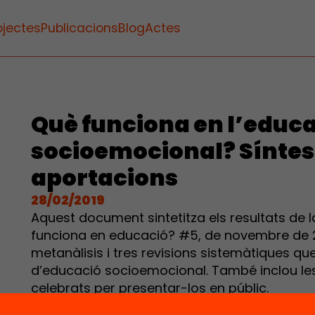
ojectes
Publicacions
Blog
Actes
Què funciona en l’educ
socioemocional? Síntesi
aportacions
28/02/2019
Aquest document sintetitza els resultats de l
funciona en educació? #5, de novembre de 201
metanàlisis i tres revisions sistemàtiques q
d’educació socioemocional. També inclou les 
celebrats per presentar-los en públic.
Descarregar