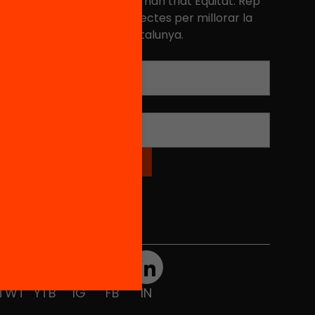
és de 40.000 persones ja han triat Equitat. Rep
niciatives, propostes i projectes per millorar la
ualitat de l'educació a Catalunya.
Adreça electrònica
*
Nom
*
Xarxes Socials
TWT
YTB
IG
FB
IN