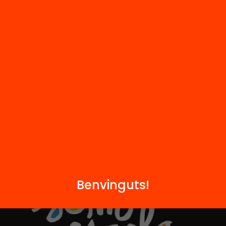
M
Notícies
i
FAQS
q
Hub Social
Contacte
Formem part de...
Benvinguts!