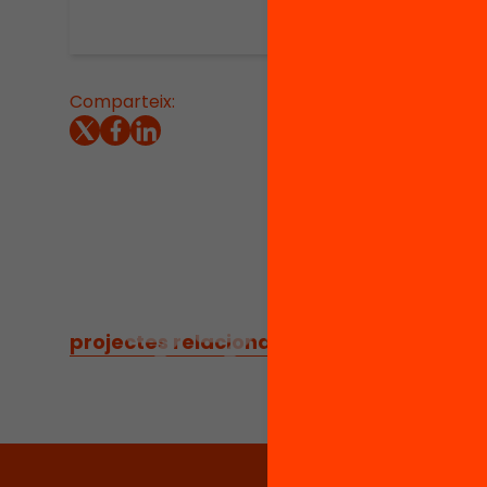
Comparteix:
Aquest 
l’infor
2016, qu
sistemà
d’educa
sorgide
projectes relacionats