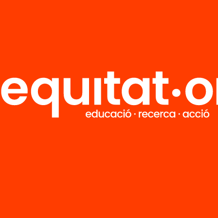
Tria equitat
Rep continguts, iniciatives i projectes
per implicar-te.