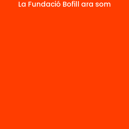
La Fundació Bofill ara som
document sintetitza els resultats de la primera
me
Què funciona en educació? #5
, de novembr
e inclou la revisió de quatre metanàlisis i tres r
tiques que analitzen un total de 829 programe
ció socioemocional. També inclou les principal
s en els actes celebrats per presentar-los en pú