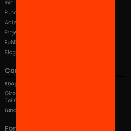
Inici
Notícies
Fundació
FAQS
Actes
Hub Social
Projectes
Contacte
Publicacions i vídeos
Blog
Contacte
Ens pots trobar al Hub Social
Girona 34, interior 08010 Barcelona
Tel 934 588 700
fundacio@equitat.org
Formem part de...