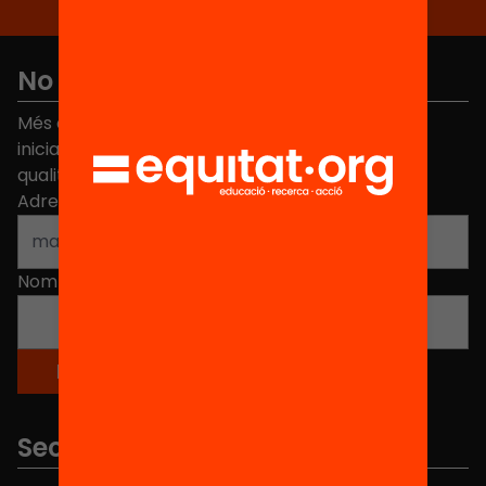
No et perdis res
Més de 40.000 persones ja han triat Equitat. Rep
iniciatives, propostes i projectes per millorar la
qualitat de l'educació a Catalunya.
Adreça electrònica
*
Nom
*
Seccions