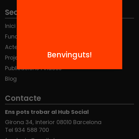
Seccions
Inici
Notícies
Fundació
FAQS
Actes
Hub Social
Benvinguts!
Projectes
Contacte
Publicacions i vídeos
Blog
Contacte
Ens pots trobar al Hub Social
Girona 34, interior 08010 Barcelona
Tel 934 588 700