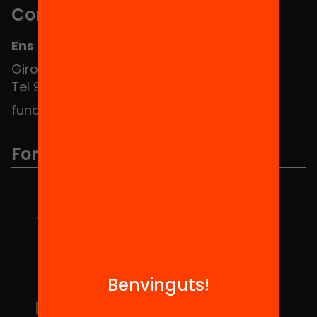
Contacte
Ens pots trobar al Hub Social
Girona 34, interior 08010 Barcelona
Tel 934 588 700
fundacio@equitat.org
Formem part de...
Benvinguts!