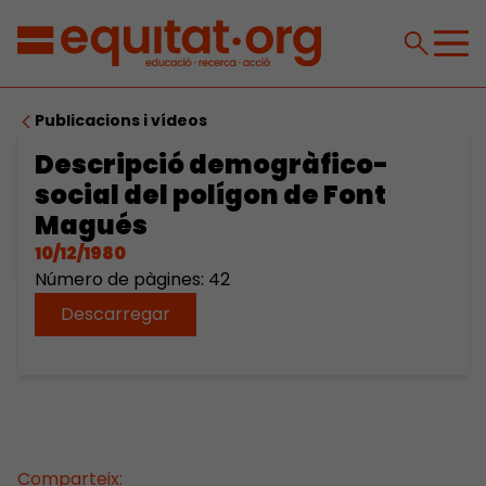
Publicacions i vídeos
Descripció demogràfico-
social del polígon de Font
Magués
10/12/1980
Número de pàgines: 42
Descarregar
Comparteix: