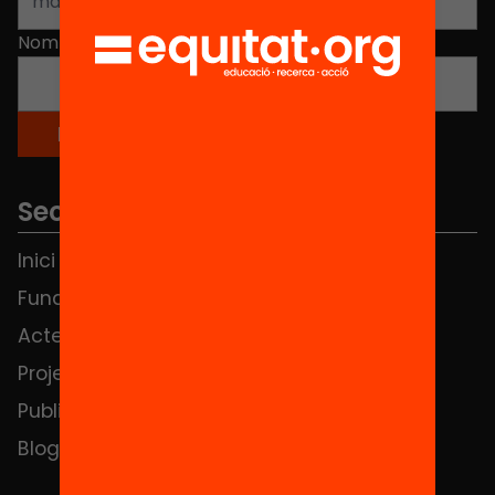
Nom
*
Seccions
Inici
Notícies
Fundació
FAQS
Actes
Hub Social
Projectes
Contacte
Publicacions i vídeos
Blog