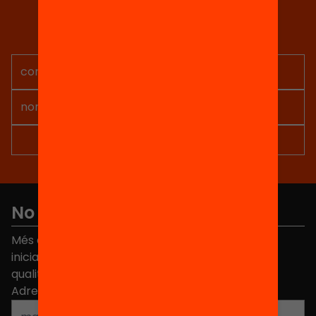
Tria equitat
Rep continguts, iniciatives i
projectes per implicar-te.
No et perdis res
Més de 40.000 persones ja han triat Equitat. Rep
iniciatives, propostes i projectes per millorar la
qualitat de l'educació a Catalunya.
Adreça electrònica
*