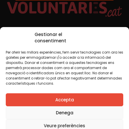
Xarxes Socials
Gestionar el
consentiment
Per oferir les millors experiències, fem servir tecnologies com ara les
TWT
YTB
IG
FB
IN
galetes per emmagatzemar i/o accedir a la informació del
dispositiu. Donar el consentiment a aquestes tecnologies ens
permetrà processar dades com ara el comportament de
navegació o identificadors únics en aquest lloc. No donar el
consentiment o retirar-lo pot afectar negativament determinades
Avís legal
Política de cookies
característiques i funcions.
Creiem que el coneixement s’ha de compartir. Per això
Accepta
fem servir una llicència Creative Commons, llevat que en
algun material indiquem el contrari. Us animem a copiar,
redistribuir, remesclar o transformar i crear els continguts
Denega
propis d’aquest web, per a qualsevol finalitat, inclosa la
comercial. Només us demanem que reconegueu
Veure preferències