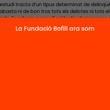
estudi tracta d’un tipus determinat de delinqü
basta ni de bon tros tots els delictes ni tots el
nts. Es refereix a aquell col·lectiu de persones 
uma a identificar amb el terme «els delinqüents
La Fundació Bofill ara som
 són persones que procedeixen de les capes 
 més pobres de la societat, les quals ja des del 
n grup a part. El llibre consta de tres parts: El
e dissocial; El procés de socialització; Causes i 
itució OBINSO ha estat la plataforma que ha fet
e l’encontre de l’autor amb el món de la margin
all en comú que ja constitueix un llarg camí. La
ixements adquirits per l’experiència de l’autor 
t de la vida dels joves amb problemes de delin
ubstrat que fonamenta la vàlua d’aquest treball.
 ha elaborat amb aquest llibre una teoria sobr
ncia i la dissocialitat amb la base de la realita