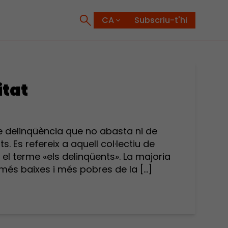
Subscriu-t'hi
itat
e delinqüència que no abasta ni de
s. Es refereix a aquell col·lectiu de
el terme «els delinqüents». La majoria
és baixes i més pobres de la […]