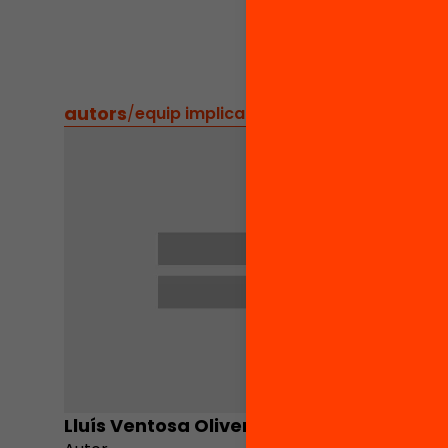
conegud
intente
autors
/
equip implicat
Lluís Ventosa Oliveras