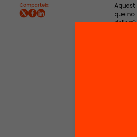
Comparteix:
Aquest 
que no a
delinqüe
s’acost
majoria
baixes i
formen u
conflict
La inst
possibl
un treb
de cone
realita
és el s
Ventosa
delinqüè