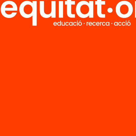
Tria equitat
Rep continguts, iniciatives i projectes
per implicar-te.