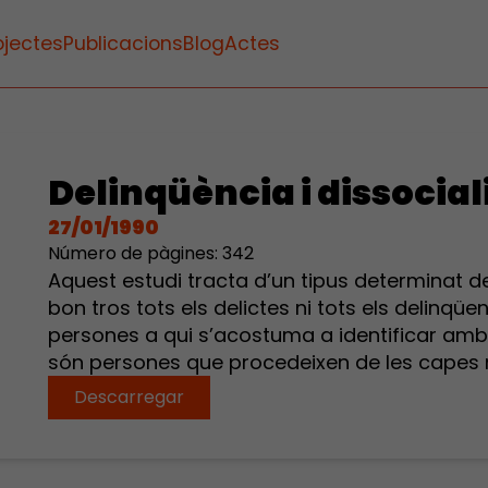
ojectes
Publicacions
Blog
Actes
Delinqüència i dissocial
27/01/1990
Número de pàgines: 342
Aquest estudi tracta d’un tipus determinat d
bon tros tots els delictes ni tots els delinqüent
persones a qui s’acostuma a identificar amb 
són persones que procedeixen de les capes m
Descarregar