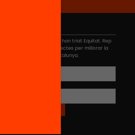
No et perdis res
és de 40.000 persones ja han triat Equitat. Rep
niciatives, propostes i projectes per millorar la
ualitat de l'educació a Catalunya.
Adreça electrònica
*
Nom
*