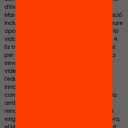
d’Incheon Educació 2030, junt amb un
Marc d’Acció, per a “Garantir una educació
inclusiva i equitativa de qualitat i promoure
oportunitats d’aprenentatge al llarg de la
vida per a tothom”, com estableix l’ODS 4.
Es tracta d’una Declaració molt rellevant
per l’àmplia diversitat d’impulsors i per la
seva alta aspiració: “Volem transformar
vides mitjançant una nova visió de
l’educació, amb mesures agosarades i
innovadores”, diu. I per això, “Ens
comprometem amb caràcter d’urgència
amb una agenda d’educació única i
renovada que sigui integral, ambiciosa i
exigent i que no deixi ningú enrere”. Alhora,
el Marc d’Acció (#80) recull la necessitat