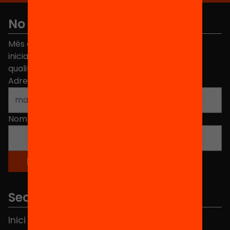
No et perdis res
Més de 40.000 persones ja han triat Equitat. Rep
iniciatives, propostes i projectes per millorar la
qualitat de l'educació a Catalunya.
Adreça electrònica
*
Nom
*
Seccions
Inici
Notícies