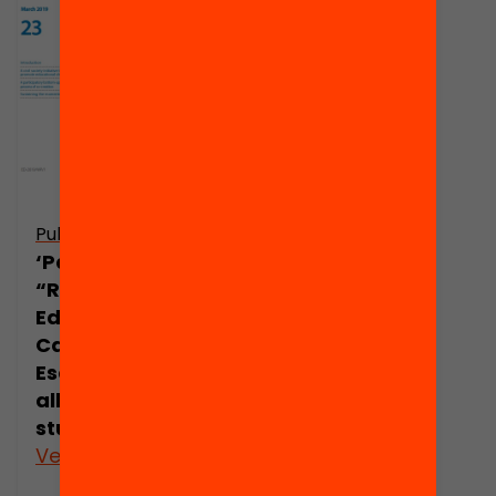
Publicació
‘Paper’ UNESCO:
“Rethinking
Education in
Catalonia: The
Escola Nova 21
alliance – A case
study”
Veure’n més