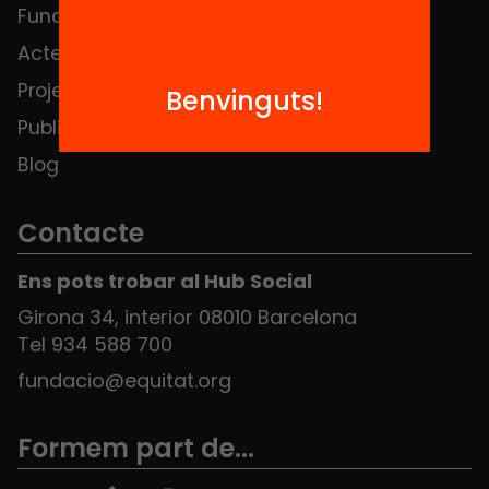
Fundació
FAQS
Actes
Hub Social
Projectes
Contacte
Benvinguts!
Publicacions i vídeos
Blog
Contacte
Ens pots trobar al Hub Social
Girona 34, interior 08010 Barcelona
Tel 934 588 700
fundacio@equitat.org
Formem part de...