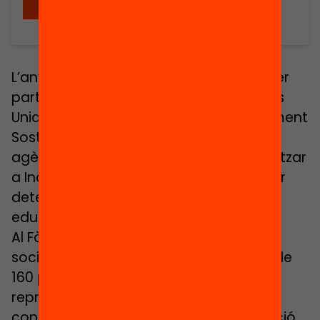
Descarregar
L’any 2015, en el context de l’adopció per
part de l’Assemblea General de Nacions
Unides dels Objectius de Desenvolupament
Sostenible (ODS), la UNESCO i sis altres
agències de Nacions Unides van organitzar
a Incheon el World Education Forum, per
determinar les prioritats globals sobre
educació per als pròxims quinze anys
Al Fòrum hi van assistir entitats de la
societat civil d’arreu del món, governs de
160 països, organismes multilaterals i
representants del món educatiu. Les
conclusions es van recollir a la Declaració