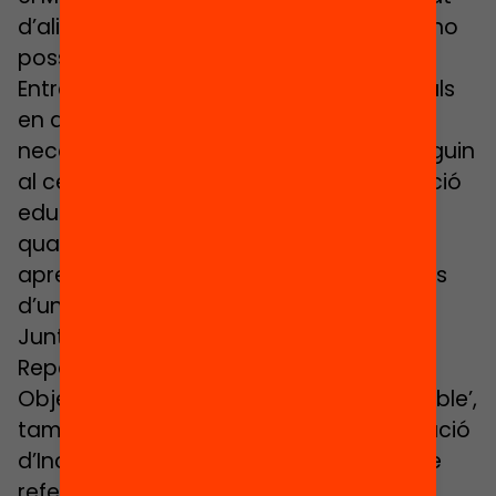
d’aliances amb la societat civil per fer-ho
possible, com ha estat Escola Nova 21.
Entre altres, estableix els valors universals
en què es basa l’educació (#5), la
necessitat que la inclusió i l’equitat estiguin
al centre (#7), la necessària actualització
educativa redefinint què entenem per
qualitat (#9) o com possibilitar un
aprenentatge al llarg de tota la vida des
d’una lògica 360º (#10).
Junt amb els documents de la UNESCO
Repensar l’educació i ‘Educació per als
Objectius de Desenvolupament Sostenible’,
també disponibles en català, la Declaració
d’Incheon Educació 2030 és una eina de
referència per a l’ampli consens en què