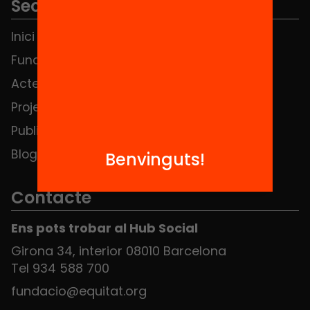
Seccions
Inici
Notícies
Fundació
FAQS
Actes
Hub Social
Projectes
Contacte
Publicacions i vídeos
Blog
Benvinguts!
Contacte
Ens pots trobar al Hub Social
Girona 34, interior 08010 Barcelona
Tel 934 588 700
fundacio@equitat.org