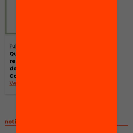
Publicació
Quins són els
reptes de futur
de l’educació a
Catalunya?
Veure’n més
notícies relacionades