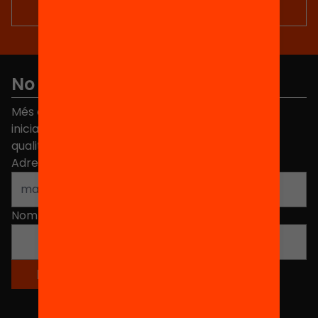
No et perdis res
Més de 40.000 persones ja han triat Equitat. Rep
iniciatives, propostes i projectes per millorar la
qualitat de l'educació a Catalunya.
Adreça electrònica
*
Nom
*