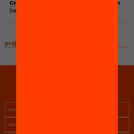
Crear escoles que preparin per al futur
Debat d'Educació amb Richard Gerver
projectes relacionats
Tria equitat
Rep continguts, iniciatives i
projectes per implicar-te.