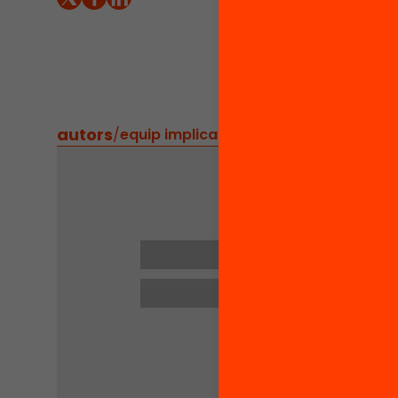
injustíc
margina
per acc
iniciati
autors
/
equip implicat