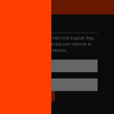
No et perdis res
és de 40.000 persones ja han triat Equitat. Rep
niciatives, propostes i projectes per millorar la
ualitat de l'educació a Catalunya.
Adreça electrònica
*
Nom
*