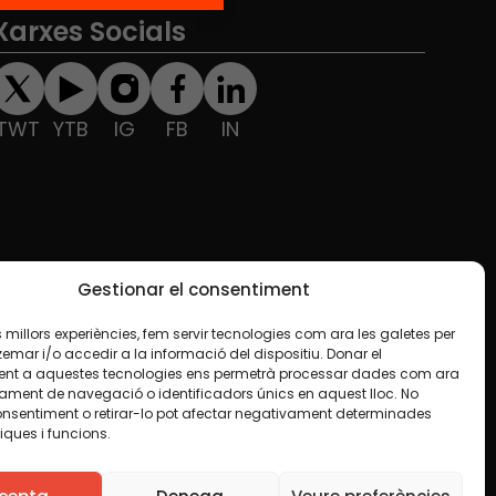
Xarxes Socials
TWT
YTB
IG
FB
IN
Gestionar el consentiment
les millors experiències, fem servir tecnologies com ara les galetes per
ar i/o accedir a la informació del dispositiu. Donar el
nt a aquestes tecnologies ens permetrà processar dades com ara
ament de navegació o identificadors únics en aquest lloc. No
onsentiment o retirar-lo pot afectar negativament determinades
iques i funcions.
e en algun material indiquem el contrari. Us animem
finalitat, inclosa la comercial. Només us demanem que