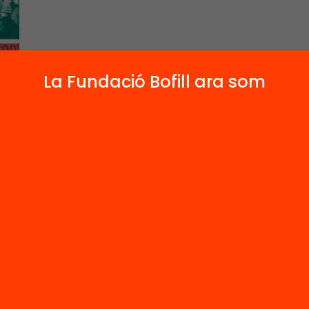
La Fundació Bofill ara som
 per persones i entitats que volen denunciar l