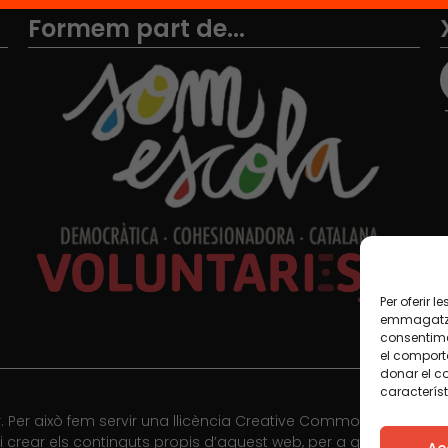
Formem part de...
Per oferir 
emmagatzem
consentime
el comport
donar el c
característ
 Per això fem servir una llicència Creative Commons, llevat qu
r i crear els continguts propis d’aquest web, per a qualsevol 