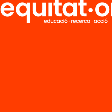
Tria equitat
Rep continguts, iniciatives i projectes
per implicar-te.