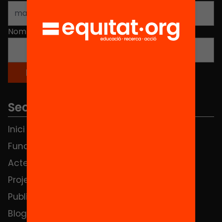
Nom
*
Seccions
Inici
Notícies
Fundació
FAQS
Actes
Hub Social
Projectes
Contacte
Publicacions i vídeos
Blog