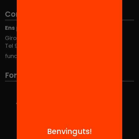
Contacte
Ens pots trobar al Hub Social
Girona 34, interior 08010 Barcelona
Tel 934 588 700
fundacio@equitat.org
Formem part de...
Benvinguts!