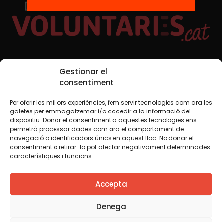
Xarxes Socials
Gestionar el
consentiment
Per oferir les millors experiències, fem servir tecnologies com ara les
TWT
YTB
IG
FB
IN
galetes per emmagatzemar i/o accedir a la informació del
dispositiu. Donar el consentiment a aquestes tecnologies ens
permetrà processar dades com ara el comportament de
navegació o identificadors únics en aquest lloc. No donar el
consentiment o retirar-lo pot afectar negativament determinades
Avís legal
Política de cookies
característiques i funcions.
Creiem que el coneixement s’ha de compartir. Per això
Accepta
fem servir una llicència Creative Commons, llevat que en
algun material indiquem el contrari. Us animem a copiar,
redistribuir, remesclar o transformar i crear els continguts
Denega
propis d’aquest web, per a qualsevol finalitat, inclosa la