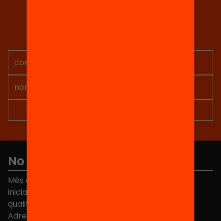
Tria equitat
Rep continguts, iniciatives i
projectes per implicar-te.
No et perdis res
Més de 40.000 persones ja han triat Equitat. Rep
iniciatives, propostes i projectes per millorar la
qualitat de l'educació a Catalunya.
Adreça electrònica
*