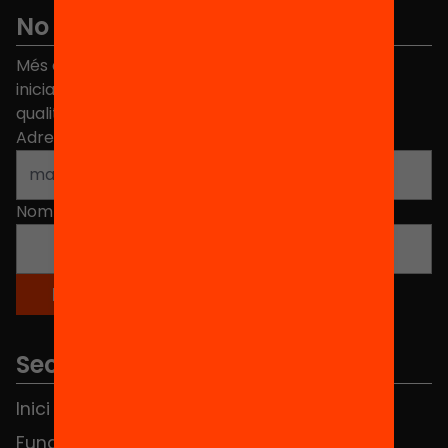
No et perdis res
Més de 40.000 persones ja han triat Equitat. Rep
iniciatives, propostes i projectes per millorar la
qualitat de l'educació a Catalunya.
Adreça electrònica
*
Nom
*
Seccions
Inici
Notícies
Fundació
FAQS