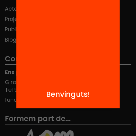
Actes
Hub Social
Projectes
Contacte
Publicacions i vídeos
Blog
Contacte
Ens pots trobar al Hub Social
Girona 34, interior 08010 Barcelona
Tel 934 588 700
Benvinguts!
fundacio@equitat.org
Formem part de...