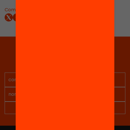
Comparteix:
Tria equitat
Rep continguts, iniciatives i
projectes per implicar-te.