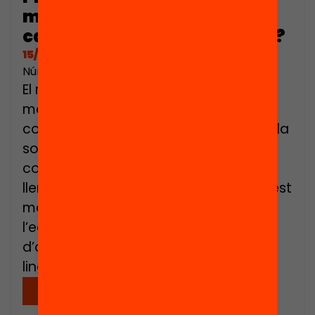
millorar el model educatiu
català. Què hi diu la recerca?
15/11/2017
Número de pàgines: 10
El model d’escola catalana i el seu
model lingüístic gaudeixen d’un gran
consens a la comunitat educativa i a la
societat catalanes. Més enllà de
contribuir a la normalització d’una
llengua minoritzada per la força, aquest
model afavoreix la cohesió social i
l’equitat, garantint la igualtat
d’oportunitats per competències
lingüístiques i evitant una doble […]
Descarregar