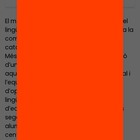
El model d’escola catalana i el seu model
lingüístic gaudeixen d’un gran consens a la
comunitat educativa i a la societat
catalanes.
Més enllà de contribuir a la normalització
d’una llengua minoritzada per la força,
aquest model afavoreix la cohesió social i
l’equitat, garantint la igualtat
d’oportunitats per competències
lingüístiques i evitant una doble xarxa
d’educació per comunitats segregades
segons la llengua d’origen (tots els
alumnes s’escolaritzen en els mateixos
centres).