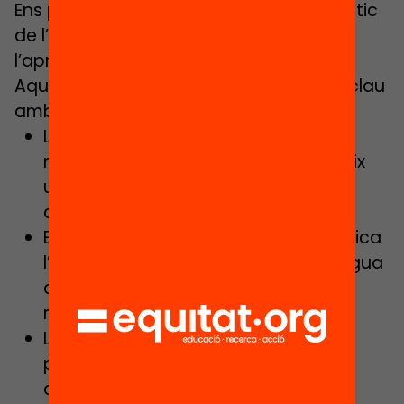
Ens podem preguntar si el model lingüístic
de l’escola catalana és positiu per a
l’aprenentatge dels diferents alumnes.
Aquesta síntesi respon tres preguntes clau
amb dades i evidències objectives:
L’alumnat català, escolaritzat en un
model d’immersió lingüística, assoleix
una bona competència en llengua
castellana?
El model lingüístic de l’escola, perjudica
l’alumnat castellanoparlant? La llengua
d’origen o familiar condiciona els
resultats escolars?
L’escola catalana condiciona les
preferències nacionals dels seus
alumnes?