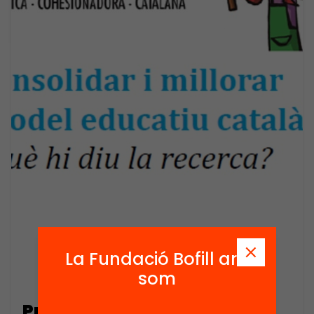
La Fundació Bofill ara
som
Presentació. Consolidar i