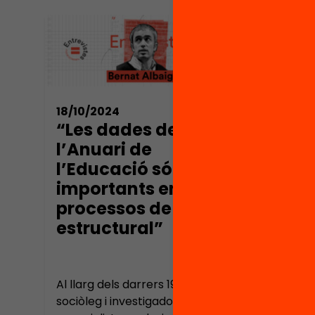
18/10/2024
08/10/
“Les dades de
“L’e
l’Anuari de
educ
l’Educació són molt
pot 
importants en
nom
processos de canvi
polí
estructural”
educ
Al llarg dels darrers 19 anys, el
En un 
sociòleg i investigador
d’inflex