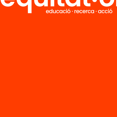
ció
Publicació
tat de
Introducció. An
ucació a
2024: L’estat de
lunya. Anuari
l’educació a
4
Catalunya
’n més
Veure’n més