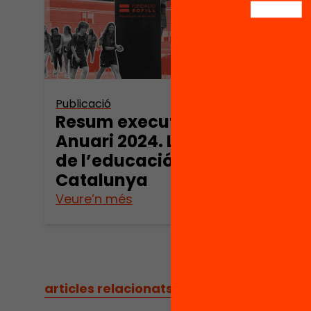
Publicació
Publica
Resum executiu:
L’es
Anuari 2024. L’estat
l’ed
de l’educació a
Cata
Catalunya
202
Veure’n més
Veure
articles relacionats