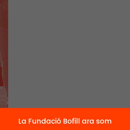
La Fundació Bofill ara som