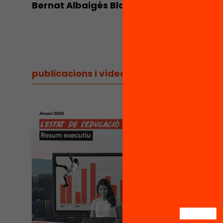
Bernat Albaigés Blasi
Margari
Directora
publicacions i vídeos
/
publicacions i vídeos