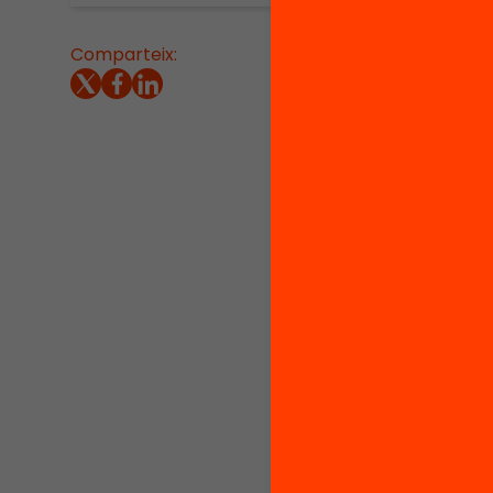
Comparteix:
L’Anuar
panoram
princip
permet 
educati
d’oportu
Aquesta
directo
i als au
propost
Catalun
plantej
educati
amb un
Els auto