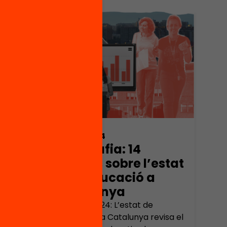
e
uit
tats
09/12/2024
Infografia: 14
gràfics sobre l’estat
de l’educació a
Catalunya
ves
L’Anuari 2024: L’estat de
ue van
l’educació a Catalunya revisa el