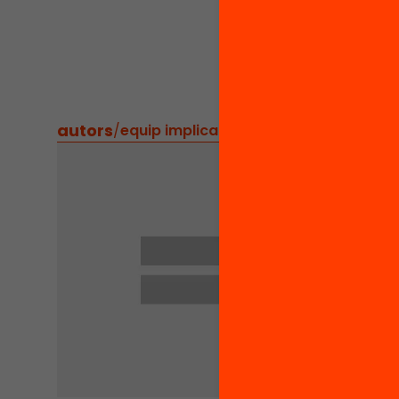
han tre
seminar
àmbits 
autors
/
equip implicat