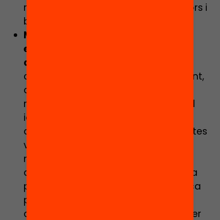
reconeixement dels seus propis valors i
biaixos.
Molts riscos es poden neutralitzar
escollint les metodologies
adequades
. Abordar temes
controvertits implica, necessàriament,
assumir riscos. Per prevenir que els
riscos es converteixin en un perill, cal
identificar-los i prendre les mesures
adequades. El fet positiu és que moltes
vegades els riscos es poden
neutralitzar escollint la metodologia
adient: distanciament respecte de la
pròpia opinió mitjançant rols, recerca
prèvia d’informació per defugir
d’estereotips, convidar testimonis per