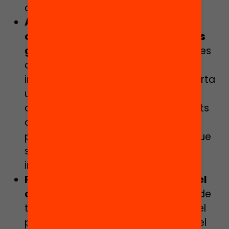
cognitiu per a l’aprenentatge.
Aprendre a conviure amb la
controvèrsia requereix d’un procés
gradual
. Encetar diàlegs sobre temes
controvertits on sovint es veuen
implicades emocions fortes, comporta
una dificultat afegida a l’hora
d’escoltar-se, de rebre els arguments
de l’altre, d’argumentar i matisar la
pròpia opinió… són competències que
s’han d’aprendre gradualment,
individual i col·lectivament.
Prioritat a l’encontre amb l’altre i el
creixement personal
. L’abordatge de
temes controvertits i la promoció del
pensament crític es pot fer posant el