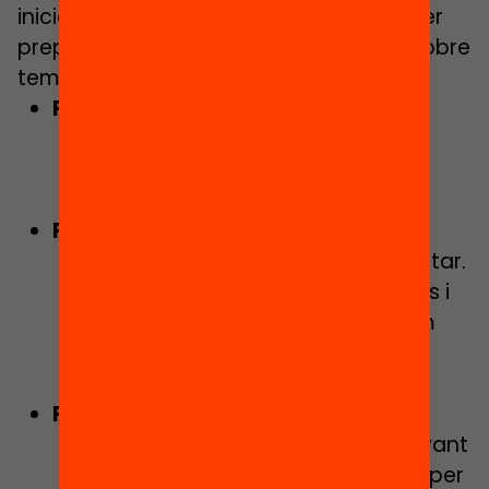
inicials, aquí teniu algunes propostes per
preparar bé el terreny d’una activitat sobre
temes controvertits.
Preparar el grup
:
Generar un clima d’estima i
confiança entre l’alumnat.
Consensuar normes del diàleg.
Preparar-nos com a professorat
:
Formar-nos sobre el tema a tractar.
Reflexionar sobre els propis valors i
els possibles biaixos que puguem
tenir sobre una qüestió
determinada.
Preparar el tema
:
Escollir un tema socialment rellevant
i alhora significatiu i controvertit per