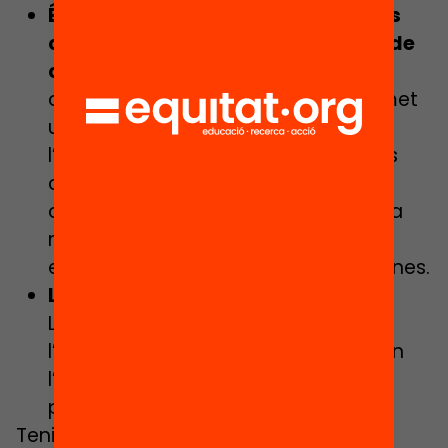
És recomanable abordar els temes
controvertits des d’una proposta de
centre
. Promoure una estratègia de
centre, més que no pas d’aula, permet
una pràctica més continuada amb
l’alumnat per desenvolupar millor les
competències de diàleg, una major
coherència entre el professorat i una
major protecció del professorat
enfront de possibles pressions externes.
L’avaluació també fa pensar
.
L’avaluació educativa i en especial
l’autoavaluació, són una eina més en
l’aprenentatge de competències de
pensament crític.
Tenint en compte aquestes reflexions