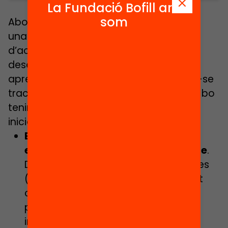
La Fundació Bofill ara
som
Abordar temes controvertits a l’aula és
una oportunitat valenta i necessària
d’acompanyar l’alumnat en el seu
desenvolupament i per ajudar-lo/a a
aprendre a pensar. Abans de plantejar-se
tractar aquests temes a l’aula, però, és bo
tenir en compte alguns plantejaments
inicials:
El conflicte i la controvèrsia són
elements clau per a l’aprenentatge
.
Diversos enfocaments i metodologies
(com la reivindicació del pensament
complex, o l’aprenentatge basat en
problemes (APB)) reivindiquen la
importància del conflicte socio-