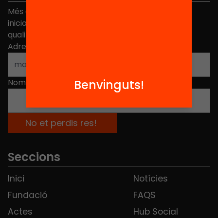
Més de 40.000 persones ja han triat Equitat. Rep
iniciatives, propostes i projectes per millorar la
qualitat de l'educació a Catalunya.
Adreça electrònica
*
Nom
*
Benvinguts!
Seccions
Inici
Notícies
Fundació
FAQS
Actes
Hub Social