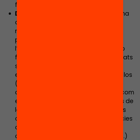
facilitar l’empatia, etc.
Diversitat metodològica
. Existeix una
quantitat considerable de
metodologies per a promoure el
pensament filosòfic, el diàleg,
l’expressió, l’escolta… totes elles amb
fortaleses complementàries. Els debats
són la forma més coneguda, però
existeixen moltes formes de pautar-los
(debats oberts, torns de paraules,
converses en moviment per l’espai com
el baròmetre de valors o el passadís de
la consciència, etc.) i molts materials
de suport per iniciar la reflexió (notícies
de diaris, obres de teatre, contes,
cançons de
reggaeton
o de rap, etc.)