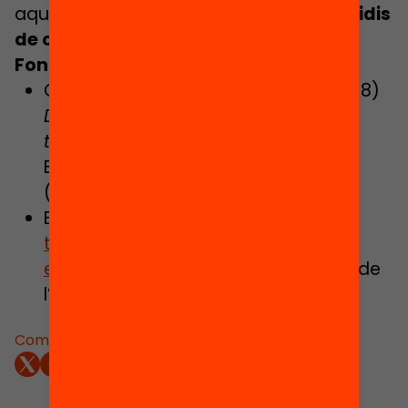
aquesta infografia. Si t’agrada,
no t’oblidis
de compartir
!
Fonts
:
Caireta, Marina, Barbeito, Cécile (2018)
Diàleg controvertit, com abordar
temes socialment vius a l’aula
.
Bellaterra, Escola de Cultura de Pau.
(pendent de publicació)
Barbeito, Cécile (2017) “
Diàleg sense
tabús, o com fer de l’actualitat una
eina de debat crític i empàtic
”, Diari de
l’Educació.
Comparteix: