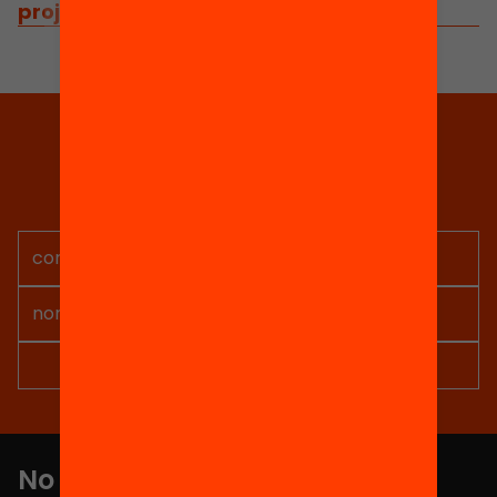
projectes relacionats
Tria equitat
Rep continguts, iniciatives i
projectes per implicar-te.
No et perdis res