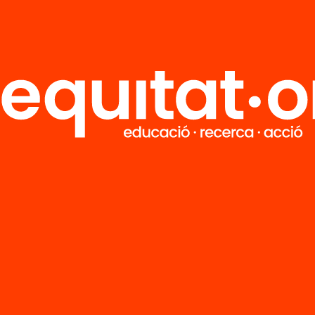
 Vallvé
Marta Masip
Tria equitat