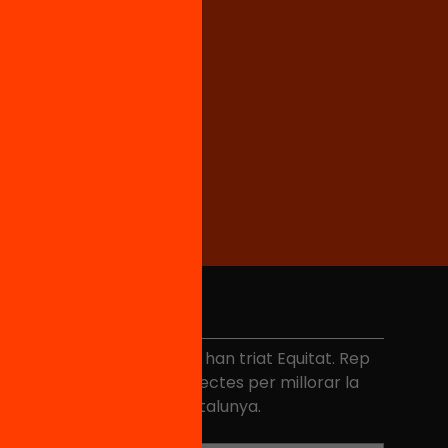
No et perdis res
és de 40.000 persones ja han triat Equitat. Rep
niciatives, propostes i projectes per millorar la
ualitat de l'educació a Catalunya.
Adreça electrònica
*