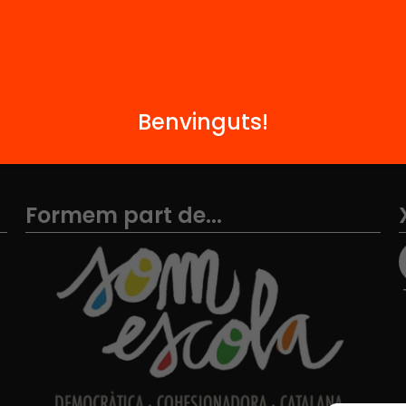
Contacte
Benvinguts!
Formem part de...