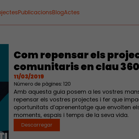
ojectes
Publicacions
Blog
Actes
Com repensar els proje
comunitaris en clau 36
11/03/2019
Número de pàgines: 120
Amb aquesta guia posem a les vostres mans
repensar els vostres projectes i fer que imp
oportunitats d’aprenentatge que envolten els n
moments, espais i temps de la seva vida.
Descarregar