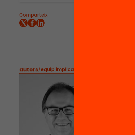
Comparteix:
Amb aqu
necessà
impacti
d’apren
tots el
autors
/
equip implicat