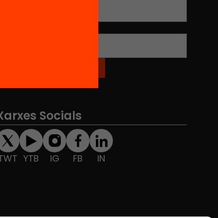
Nom
*
Xarxes Socials
TWT
YTB
IG
FB
IN