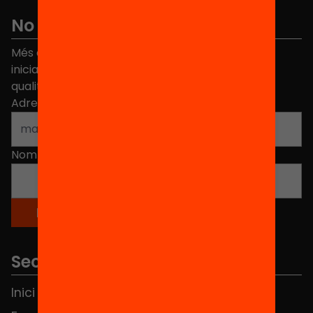
No et perdis res
Més de 40.000 persones ja han triat Equitat. Rep
iniciatives, propostes i projectes per millorar la
qualitat de l'educació a Catalunya.
Adreça electrònica
*
Nom
*
Seccions
Inici
Notícies