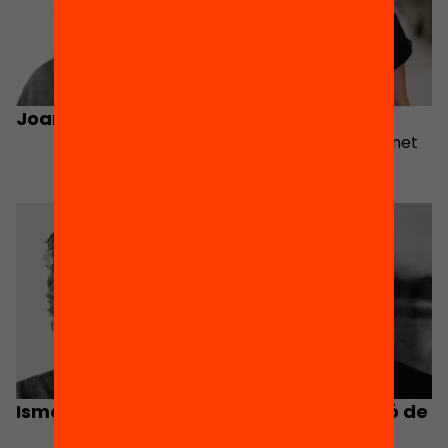
Joan Badia
Roser Argemí
Director of the Magnet
Program
Ismael Peña-López
Josep M. Mominó de
la Iglesia