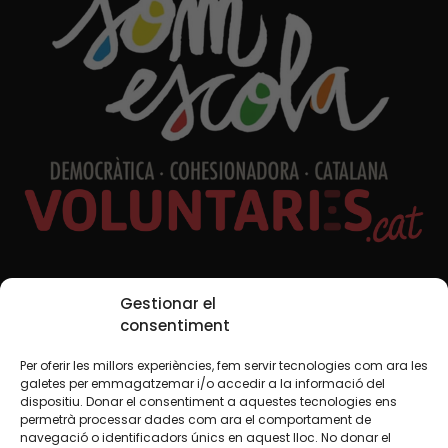
Xarxes Socials
Gestionar el
consentiment
Per oferir les millors experiències, fem servir tecnologies com ara les
TWT
YTB
IG
FB
IN
galetes per emmagatzemar i/o accedir a la informació del
dispositiu. Donar el consentiment a aquestes tecnologies ens
permetrà processar dades com ara el comportament de
navegació o identificadors únics en aquest lloc. No donar el