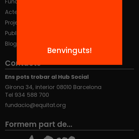
Fundació
FAQS
Actes
Hub Social
Projectes
Contacte
Publicacions i vídeos
Blog
Benvinguts!
Contacte
Ens pots trobar al Hub Social
Girona 34, interior 08010 Barcelona
Tel 934 588 700
fundacio@equitat.org
Formem part de...