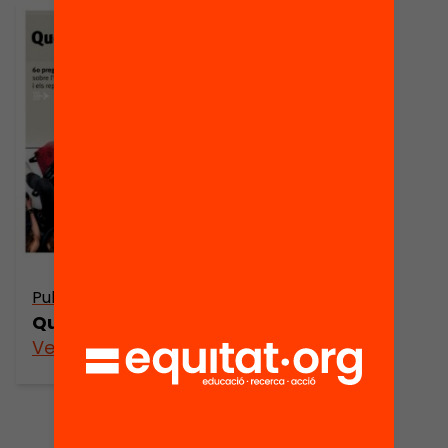
Publicació
Què hem après?
Veure’n més