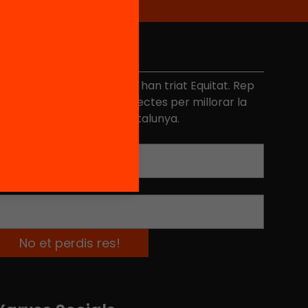
No et perdis res
és de 40.000 persones ja han triat Equitat. Rep
niciatives, propostes i projectes per millorar la
ualitat de l'educació a Catalunya.
Adreça electrònica
*
Nom
*