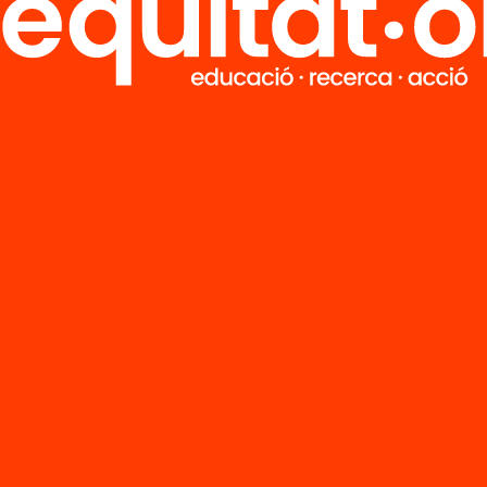
ció
Publicació
entació: Com
Presentació: C
enyar
dissenyar
tiques
pràctiques
atives basades
educatives ba
a
en la
roeducació?
neuroeducació
d Bueno
Enric Jimeno
’n més
Veure’n més