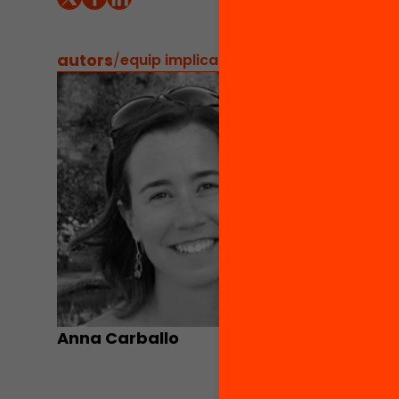
disseny
autors
/
equip implicat
Anna Carballo