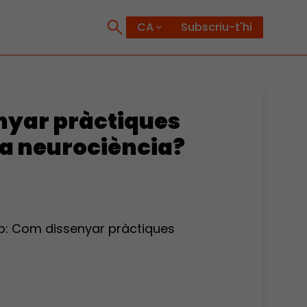
Subscriu-t'hi
nyar pràctiques
la neurociència?
eb: Com dissenyar pràctiques