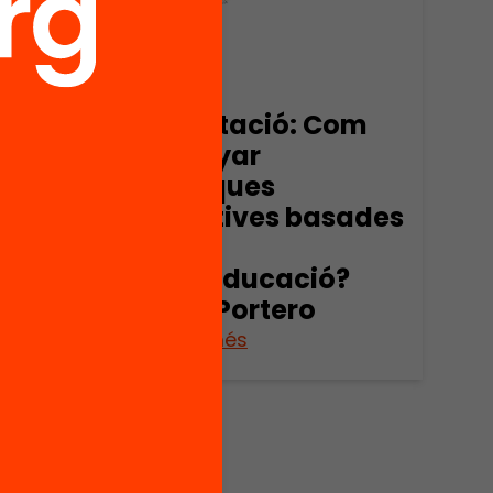
Publicació
om
Presentació: Com
dissenyar
pràctiques
sades
educatives basades
en la
?
neuroeducació?
Marta Portero
Veure’n més