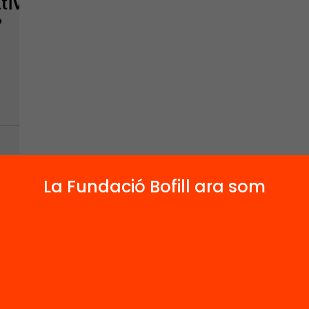
La Fundació Bofill ara som
ació d’
Anna Carballo
del seminari web: Com