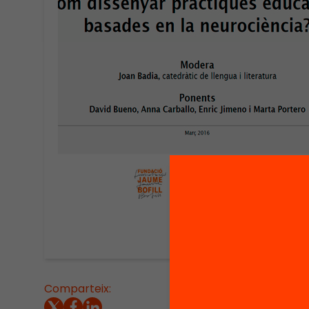
Comparteix:
Present