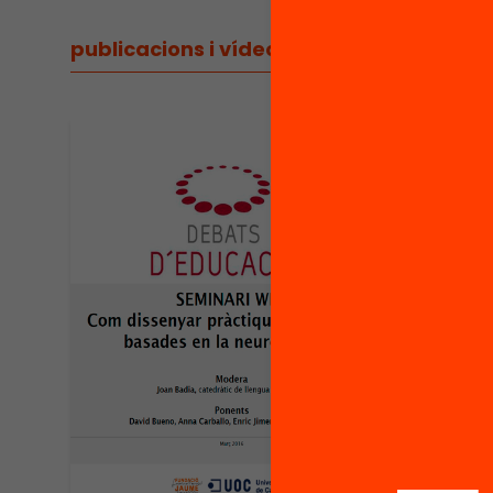
publicacions i vídeos
/
publicacions i vídeos