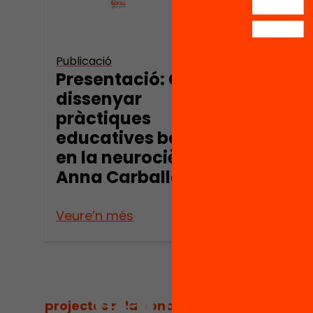
Publicació
Publica
Presentació: Com
Pres
dissenyar
diss
pràctiques
pràc
educatives basades
educ
en la neurociència?
en l
Anna Carballo
neu
Davi
Veure’n més
Veure
projectes relacionats