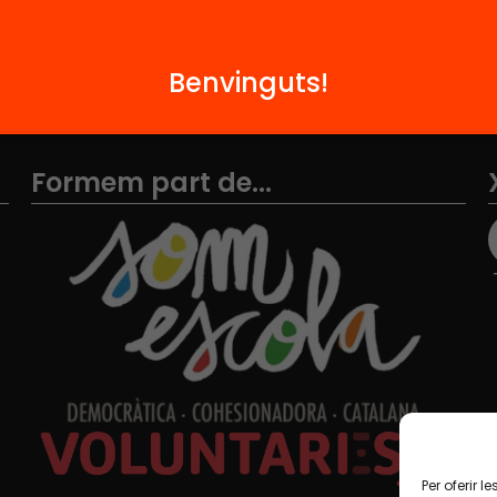
Benvinguts!
Formem part de...
Per oferir 