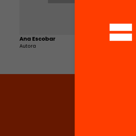
Ana Escobar
Coro L
Autora
Autora