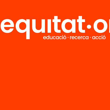
uengo
M. José Pérez
Autora
Tria equitat
Rep continguts, iniciatives i projectes
per implicar-te.