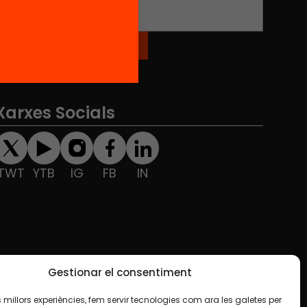
Xarxes Socials
TWT
YTB
IG
FB
IN
Gestionar el consentiment
les millors experiències, fem servir tecnologies com ara les galetes per