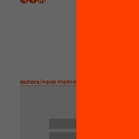
iniciar
D’INTE
mancanc
necessi
és pode
es prod
desenvo
compa
autors
/
equip implicat