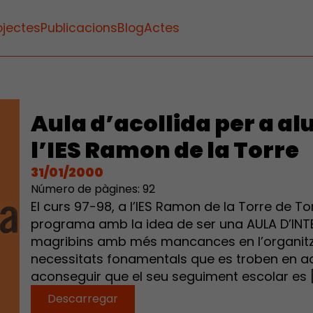
ojectes
Publicacions
Blog
Actes
Aula d’acollida per a a
l’IES Ramon de la Torre
31/01/2000
Número de pàgines: 92
El curs 97-98, a l’IES Ramon de la Torre de T
programa amb la idea de ser una AULA D’IN
magribins amb més mancances en l’organitzac
necessitats fonamentals que es troben en a
aconseguir que el seu seguiment escolar es 
Descarregar