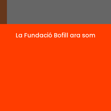
La Fundació Bofill ara som
 97-98, a l’IES Ramon de la Torre de Torredemba