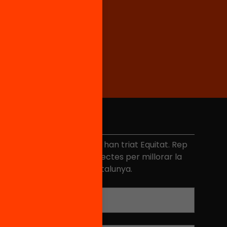
No et perdis res
és de 40.000 persones ja han triat Equitat. Rep
niciatives, propostes i projectes per millorar la
ualitat de l'educació a Catalunya.
Adreça electrònica
*
Nom
*