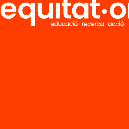
Tria equitat
Rep continguts, iniciatives i projectes
per implicar-te.