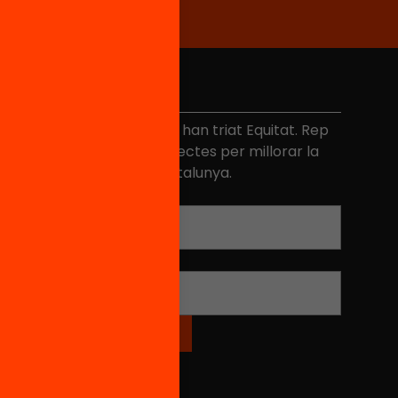
No et perdis res
és de 40.000 persones ja han triat Equitat. Rep
niciatives, propostes i projectes per millorar la
ualitat de l'educació a Catalunya.
Adreça electrònica
*
Nom
*