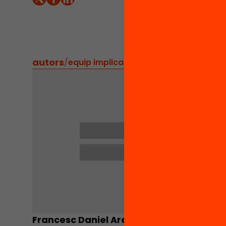
i social
Badalon
d’educac
autors
/
equip implicat
Francesc Daniel Arellano
Salvado