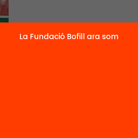
La Fundació Bofill ara som
ció privada no lucrativa, de caràcter educatiu, r