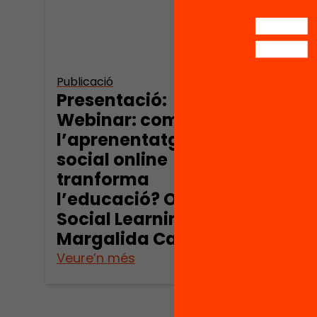
Soci
Este
Publicació
Presentació:
Webinar: com
l’aprenentatge
social online
tranforma
l’educació? Open
Social Learning, per
Margalida Capella
Veure’n més
Veure