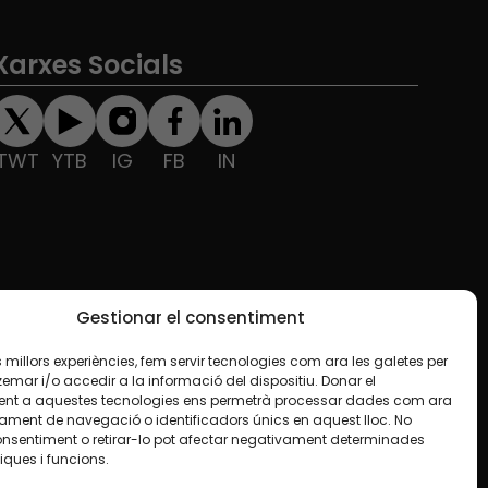
Xarxes Socials
TWT
YTB
IG
FB
IN
Gestionar el consentiment
les millors experiències, fem servir tecnologies com ara les galetes per
ar i/o accedir a la informació del dispositiu. Donar el
nt a aquestes tecnologies ens permetrà processar dades com ara
ament de navegació o identificadors únics en aquest lloc. No
onsentiment o retirar-lo pot afectar negativament determinades
iques i funcions.