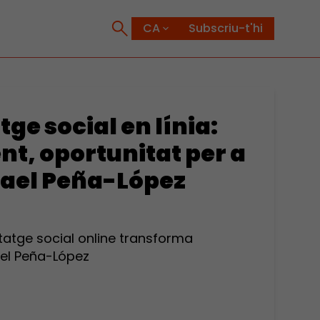
Subscriu-t'hi
ge social en línia:
nt, oportunitat per a
mael Peña-López
atge social online transforma
ael Peña-López