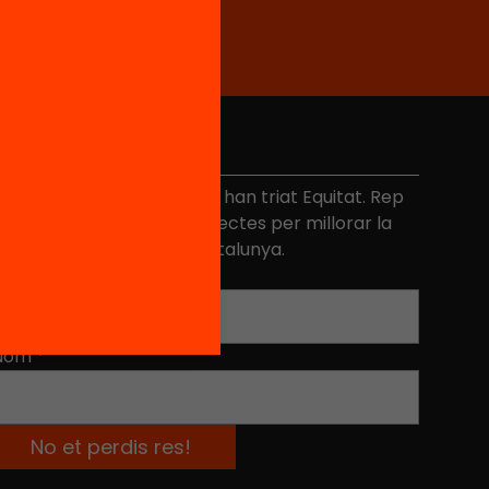
No et perdis res
és de 40.000 persones ja han triat Equitat. Rep
niciatives, propostes i projectes per millorar la
ualitat de l'educació a Catalunya.
Adreça electrònica
*
Nom
*