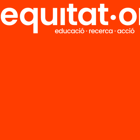
al Learning, per
l Paloma
’n més