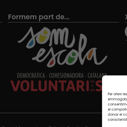
Formem part de...
Per oferir 
emmagatzem
consentime
el comport
donar el c
característ