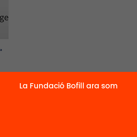
La Fundació Bofill ara som
ació que acompanya: Com l’aprenentatge soc