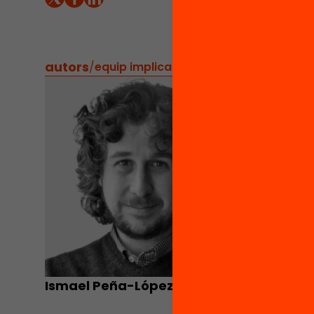
online 
Ismael
autors
/
equip implicat
Ismael Peña-López