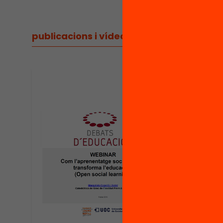
publicacions i vídeos
/
publicacions i vídeos
Publica
Pres
l’ap
soci
tran
l’ed