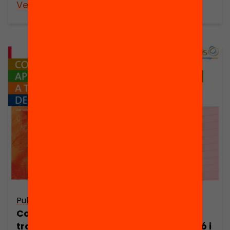
Veure’n més
Veure’n més
Publicació
Publicació
Com fer APS a
Rúbrica per
través de les
l’autoavaluació i