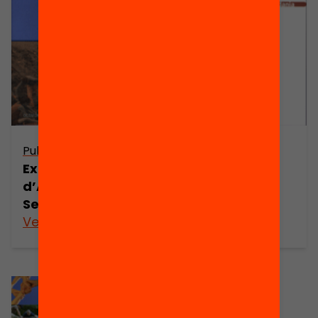
Publicació
Publicació
Experiències
Aprenentatge
d’Aprenentatge
Servei
Servei
Veure’n més
Veure’n més