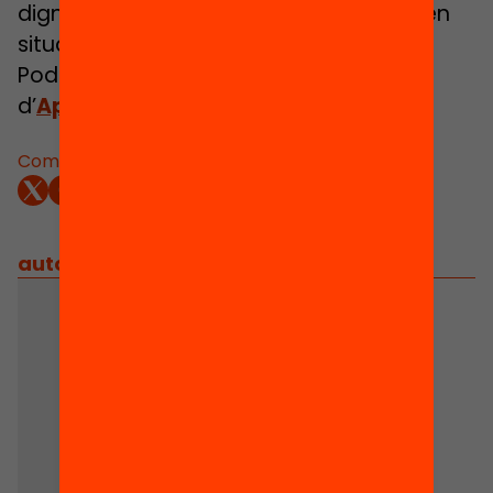
dignificació de les persones que viuen en
situacions d’exclusió.
Podeu consultar altres guies
d’
Aprenentage Servei
aquí
.
Comparteix:
autors
/
equip implicat