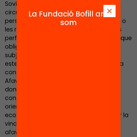
Sovint es relaciona l’exclusió amb
circumstàncies que culpabilitzen les
La Fundació Bofill ara
persones per les seves històries de vida o
som
les revictimitzen identificant-se amb els
perfils poblacionals de risc. Una lectura que
obliga les fortaleses i capacitats dels
subjectes, construeix una imatge
estereotipada de l’exclusió i no facilita la
construcció de capital social.
Afavorir processos d’inclusió requereix
doncs accions de caure estructural,
contextual i individual: propostes
orientades a enfortir un sistema social i
econòmic més just i equitatiu, a facilitar la
vinculació i la participació al territori, i a
afavorir processos d’humanització i