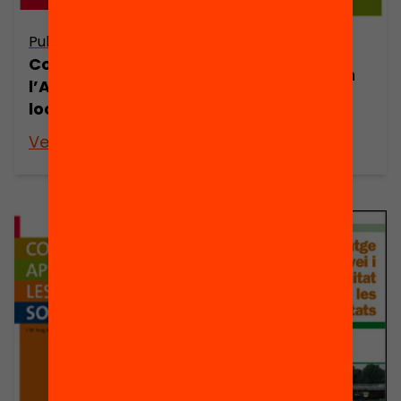
Publicació
Publicació
Com impulsar
Com fer APS en
l’APS a l’àmbit
els centres
local?
educatius?
Veure’n més
Veure’n més