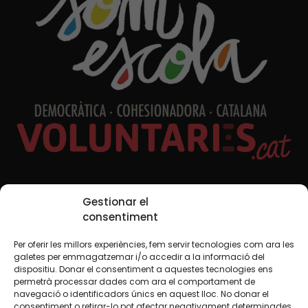
Xarxes Socials
Gestionar el
consentiment
Per oferir les millors experiències, fem servir tecnologies com ara les
TWT
YTB
IG
FB
IN
galetes per emmagatzemar i/o accedir a la informació del
dispositiu. Donar el consentiment a aquestes tecnologies ens
permetrà processar dades com ara el comportament de
navegació o identificadors únics en aquest lloc. No donar el
consentiment o retirar-lo pot afectar negativament determinades