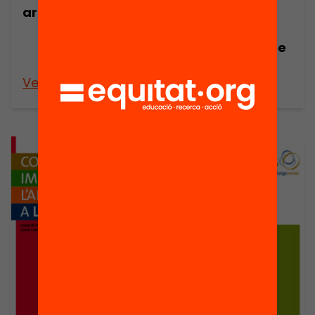
arts?
la millora dels
projectes
d’Aprenentatge
Servei
Veure’n més
Veure’n més