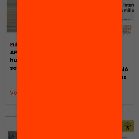
Publicació
Publicació
APS, pau, drets
Presentació:
humans i
Aprenentatge
solidaritat
Servei i educació
superior: Reptes
de futur
Veure’n més
Veure’n més