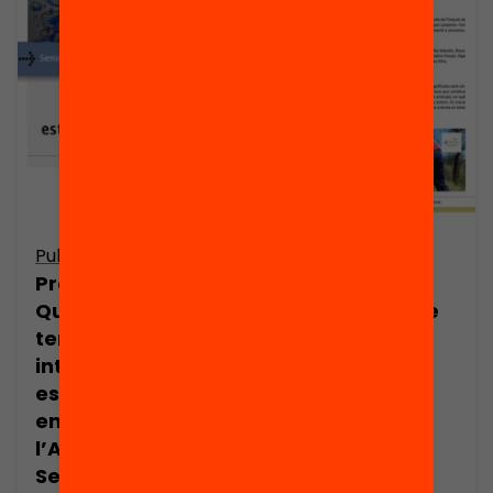
Publicació
Publicació
Presentació:
Què aporta
Quines
l’aprenentatge
tendències
servei a les
internacionals
trajectòries
estan impactant
educatives?
en la millora de
l’Aprenentatge
Servei?