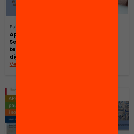
Publicació
Publicació
Aprenentatge
Aprenentatge
Servei i gent
Servei i
gran
tecnologies
digitals
Veure’n més
Veure’n més