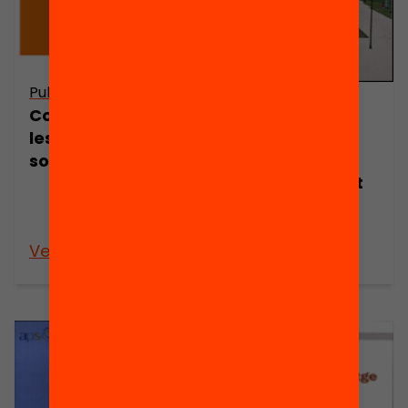
Publicació
Publicació
Com fer APS en
Aprenentatge
les entitats
servei i
socials?
responsabilitat
social de les
universitats
Veure’n més
Veure’n més