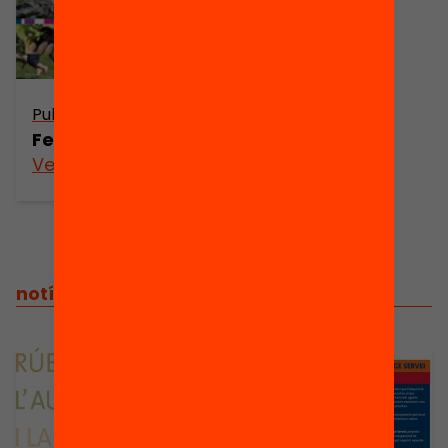
Publicació
Fes APS!
Veure’n més
notícies relacionades