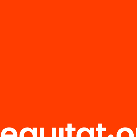
capítol de l’Anuari de l’Educació a Catalunya 2
l’acció de govern en matèria de política edu
l’inici del mandat corresponent a la XV legislatu
del 2024, fins a inicis del 2026.