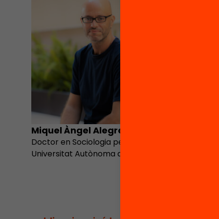
Miquel Àngel Alegre
Belén 
Doctor en Sociologia per la
Experta e
Universitat Autònoma de Barcelona
anàlisi de
recerca 