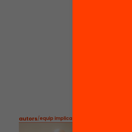
balanç 
capacit
sotsdes
defense
perspec
l’accés
amb el 
condici
l’infraf
on l’imp
l’avalua
actuaci
autors
/
equip implicat