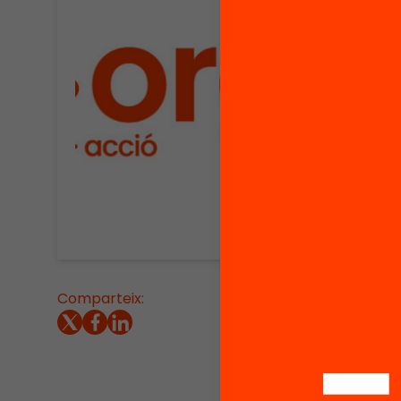
Comparteix:
Aquest 
revisa 
Des de 
l’agost 