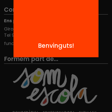
Contacte
Ens pots trobar al Hub Social
Girona 34, interior 08010 Barcelona
Tel 934 588 700
fundacio@equitat.org
Benvinguts!
Formem part de...