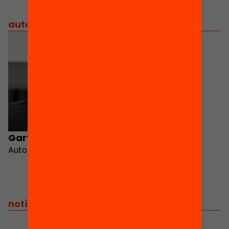
autors
/
equip implicat
Gary Orfield
Autor
notícies relacionades