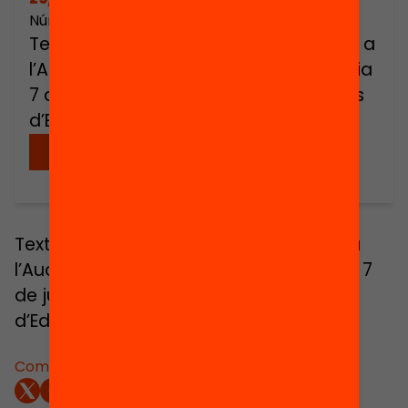
Número de pàgines: 52
Text de la conferència de Gary Orfield a
l’Auditori del MACBA de Barcelona el dia
7 de juny de 2011 en el marc de Debats
d’Educació.
Descarregar
Text de la conferència de Gary Orfield a
l’Auditori del MACBA de Barcelona el dia 7
de juny de 2011 en el marc de Debats
d’Educació.
Comparteix: