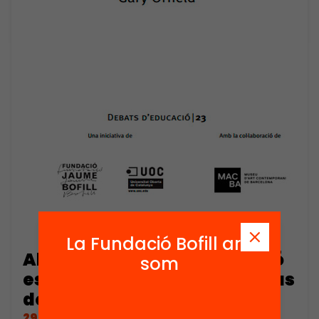
La Fundació Bofill ara
Alternatives a la segregació
som
escolar als Estats Units: el cas
de les magnet schools
29/01/2011