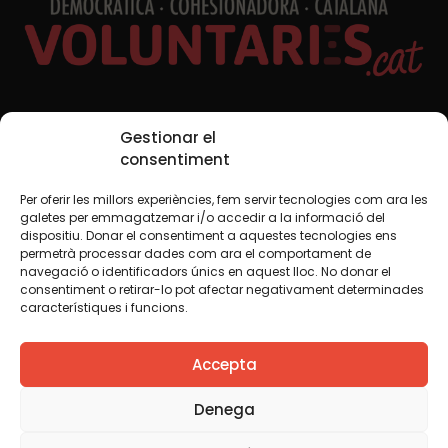
Xarxes Socials
Gestionar el
consentiment
Per oferir les millors experiències, fem servir tecnologies com ara les
TWT
YTB
IG
FB
IN
galetes per emmagatzemar i/o accedir a la informació del
dispositiu. Donar el consentiment a aquestes tecnologies ens
permetrà processar dades com ara el comportament de
navegació o identificadors únics en aquest lloc. No donar el
consentiment o retirar-lo pot afectar negativament determinades
Avís legal
Política de cookies
característiques i funcions.
Creiem que el coneixement s’ha de compartir. Per això
Accepta
fem servir una llicència Creative Commons, llevat que en
algun material indiquem el contrari. Us animem a copiar,
redistribuir, remesclar o transformar i crear els continguts
Denega
propis d’aquest web, per a qualsevol finalitat, inclosa la