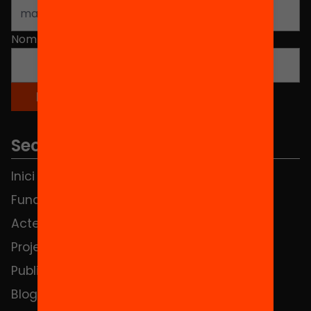
Nom
*
Seccions
Inici
Notícies
Fundació
FAQS
Actes
Hub Social
Projectes
Contacte
Publicacions i vídeos
Blog