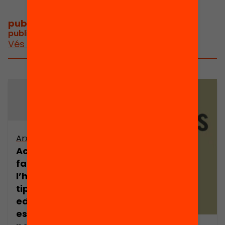
publicacions i vídeos
/
publicacions i vídeos relacionats
Vés a publicacions i vídeos
Arxiu
Accessibilitat
familiar a
l’habitatge,
tipologies
edificatòries i
estructura dels