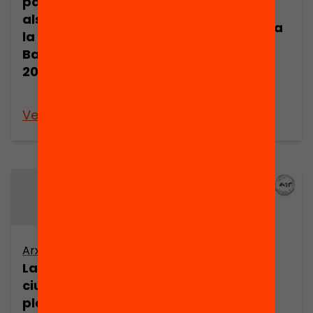
parcs construïts
Publicació
als municipis de
La immigració a
la província de
debat:
Barcelona, 1985-
Immigració,
2005 (part 2)
urbanisme i
habitatge
Veure’n més
Veure’n més
Arxiu
La veu de la
ciutadania en el
planejament