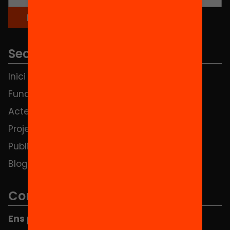
Seccions
Inici
Notícies
Fundació
FAQS
Actes
Hub Social
Projectes
Contacte
Publicacions i vídeos
Blog
Contacte
Ens pots trobar al Hub Social