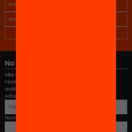
No et perdis res
Més de 40.000 persones ja han triat Equitat. Rep
iniciatives, propostes i projectes per millorar la
qualitat de l'educació a Catalunya.
Adreça electrònica
*
Nom
*