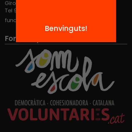
Girona 34, interior 08010 Barcelona
Tel 934 588 700
fundacio@equitat.org
Benvinguts!
Formem part de...