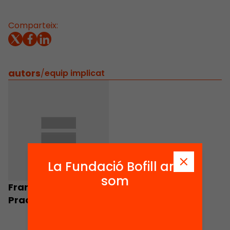
Comparteix:
autors
/
equip implicat
La Fundació Bofill ara
som
Francesc Muñoz
Pradas