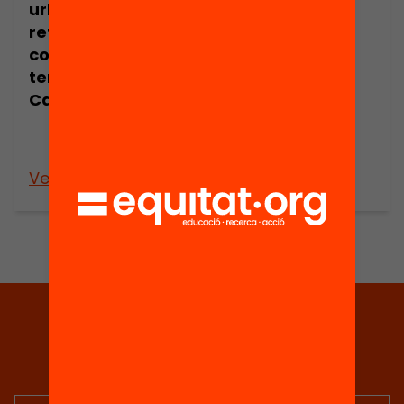
urbanístic. Una
reflexió sobre la
conflictivitat
territorial a
Arxiu
Catalunya
Els habitatges
de la població
catalana
Veure’n més
Veure’n més
Tria equitat
Rep continguts, iniciatives i
projectes per implicar-te.