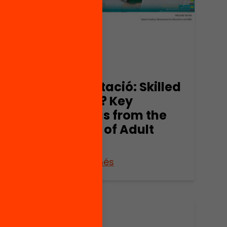
Presentació: Skilled
for Life? Key
findings from the
Survey of Adult
Skills
Veure’n més