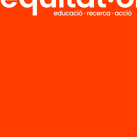
entació: The
Publicació