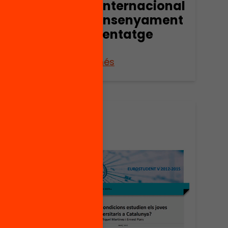
nt
Estudi Internacional
ur a
sobre Ensenyament
i Aprenentatge
at
Veure’n més