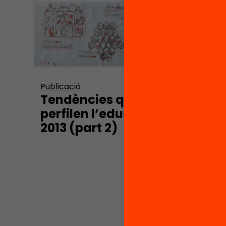
Publicació
Tendències que
perfilen l’educació
2013 (part 2)
Beyo