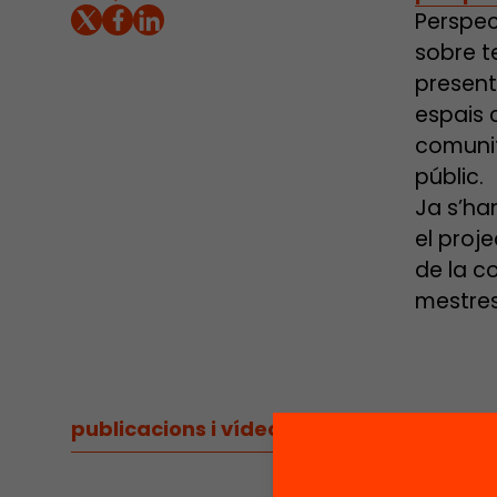
Perspec
sobre t
present
espais 
comunit
públic.
Ja s’ha
el proj
de la c
mestres
publicacions i vídeos
/
publicacions i vídeos