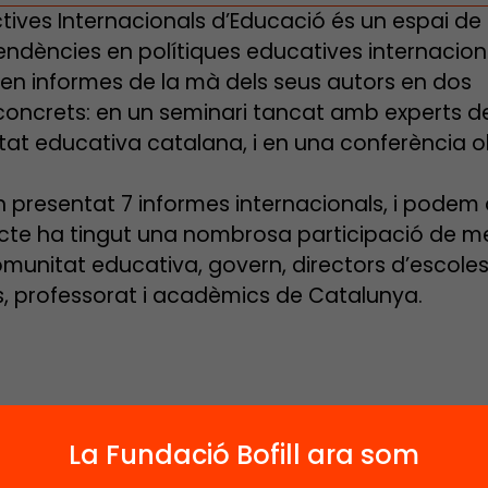
tives Internacionals d’Educació és un espai de
endències en polítiques educatives internaciona
en informes de la mà dels seus autors en dos
concrets: en un seminari tancat amb experts de
at educativa catalana, i en una conferència o
n presentat 7 informes internacionals, i podem 
ecte ha tingut una nombrosa participació de 
omunitat educativa, govern, directors d’escoles
, professorat i acadèmics de Catalunya.
 del projecte
La Fundació Bofill ara som