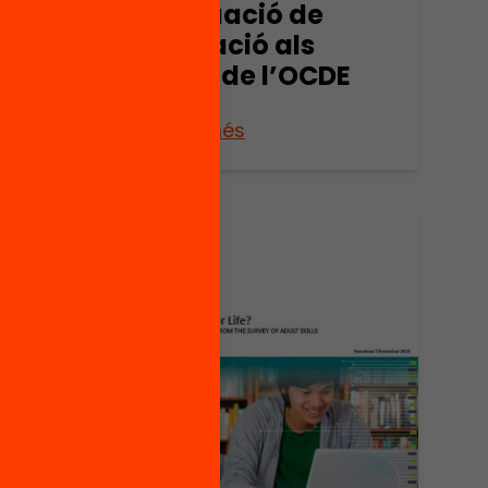
s
L’avaluació de
l’educació als
països de l’OCDE
Veure’n més
e
ació