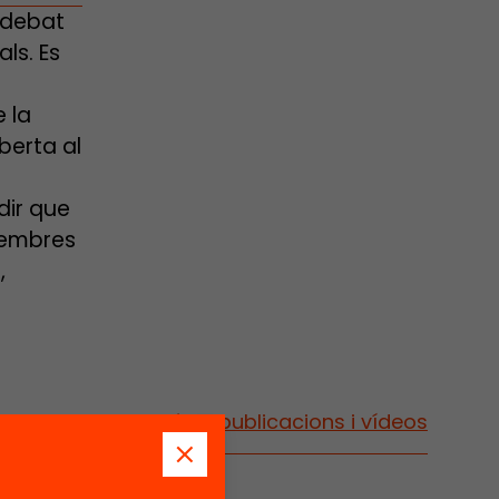
 debat
ls. Es
 la
berta al
dir que
membres
,
Vés a publicacions i vídeos