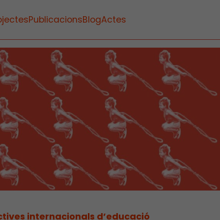
ojectes
Publicacions
Blog
Actes
tives internacionals d’educació