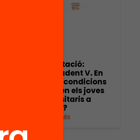
Publicació
Presentació:
om
Eurostudent V. En
 la
quines condicions
nt?
estudien els joves
universitaris a
Europa?
Veure’n més