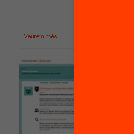
acce
proc
and 
Post
Veure’n més
Veure