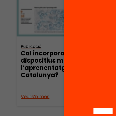
Publica
Publicació
Pres
Cal incorporar els
Resu
dispositius mòbils a
2012
l’aprenentatge a
Catalunya?
Veure’n més
Veure