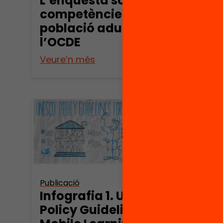
L’enquesta sobre les
Teac
competències de la
in E
població adulta de
Pete
l’OCDE
Veure’n més
Veure
Publicació
Infografia 1. Unesco
Policy Guidelines for