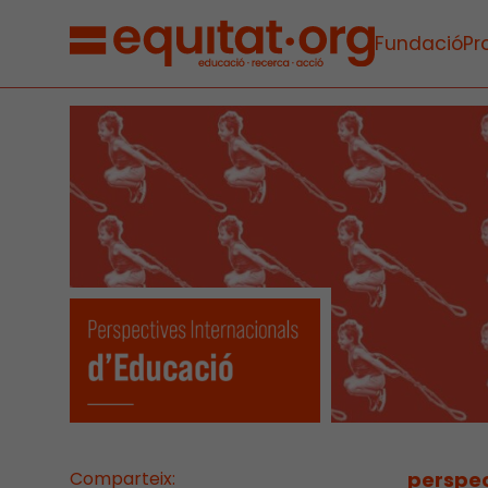
Fundació
Pr
Comparteix:
perspec