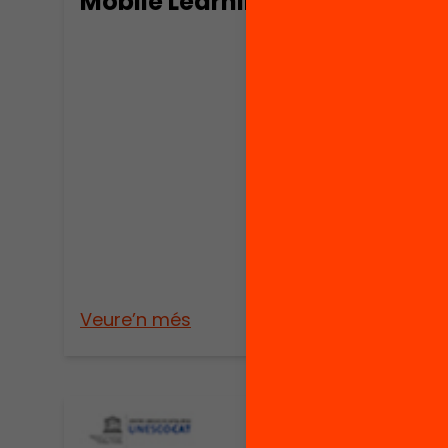
Mobile Learning
Publica
Un p
reso
l’a
esco
Veure’n més
Veure