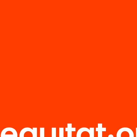
ció
Publicació
entació:
Presentació: C
ltats de PISA
volem que sigui
 a Catalunya
professió doce
’n més
Veure’n més