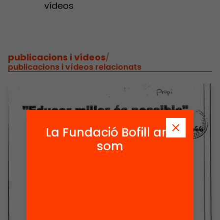
vídeos
publicacions i vídeos
/
publicacions i vídeos relacionats
La Fundació Bofill ara
som