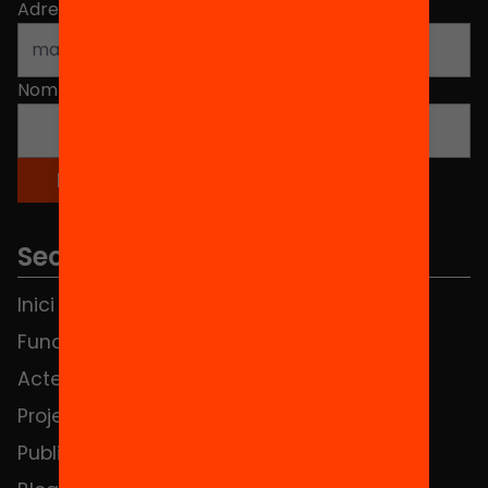
Adreça electrònica
*
Nom
*
Seccions
Inici
Notícies
Fundació
FAQS
Actes
Hub Social
Projectes
Contacte
Publicacions i vídeos