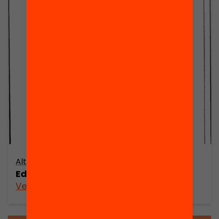
Altres arxius
Educar millor és possible
Veure’n més