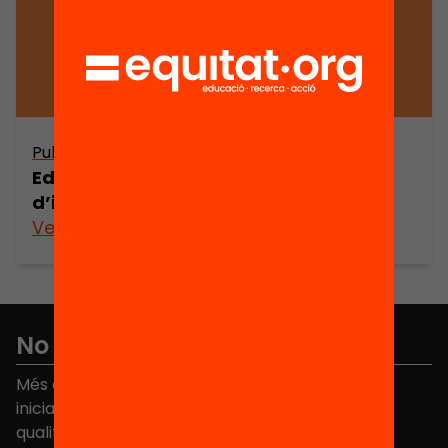
Publicació
Educar millor és possible. Un projecte
d’innovació a l’IES Miquel Tarradell
Veure’n més
No et perdis res
Més de 40.000 persones ja han triat Equitat. Rep
iniciatives, propostes i projectes per millorar la
qualitat de l'educació a Catalunya.