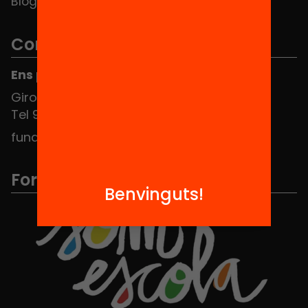
Blog
Contacte
Ens pots trobar al Hub Social
Girona 34, interior 08010 Barcelona
Tel 934 588 700
fundacio@equitat.org
Formem part de...
Benvinguts!