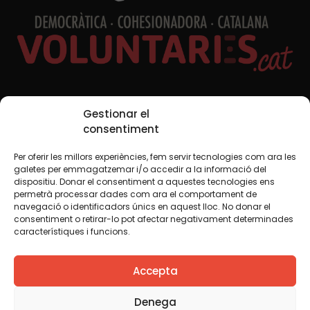
Xarxes Socials
Gestionar el
consentiment
Per oferir les millors experiències, fem servir tecnologies com ara les
TWT
YTB
IG
FB
IN
galetes per emmagatzemar i/o accedir a la informació del
dispositiu. Donar el consentiment a aquestes tecnologies ens
permetrà processar dades com ara el comportament de
navegació o identificadors únics en aquest lloc. No donar el
consentiment o retirar-lo pot afectar negativament determinades
Avís legal
Política de cookies
característiques i funcions.
Creiem que el coneixement s’ha de compartir. Per això
Accepta
fem servir una llicència Creative Commons, llevat que en
algun material indiquem el contrari. Us animem a copiar,
redistribuir, remesclar o transformar i crear els continguts
Denega