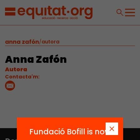
anna zafón
/
autora
Anna Zafón
Autora
Contacta'm:
Fundació Bofill is now