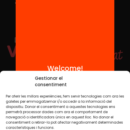
Welcome!
Social Media
Gestionar el
consentiment
Per oferir les millors experiències, fem servir tecnologies com ara les
TW
YTB
IG
FB
IN
galetes per emmagatzemar i/o accedir a la informació del
dispositiu. Donar el consentiment a aquestes tecnologies ens
permetrà processar dades com ara el comportament de
navegació o identificadors únics en aquest lloc. No donar el
consentiment o retirar-lo pot afectar negativament determinades
Legal Notice
Cookie Policy
característiques i funcions.