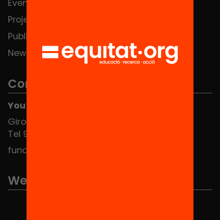
Events
Contact
Projects
Publications and videos
News
Contact
You can find us at the Social HUB
Girona 34, interior 08010 Barcelona
Tel 934 588 700
fundacio@equitat.org
We are part of...