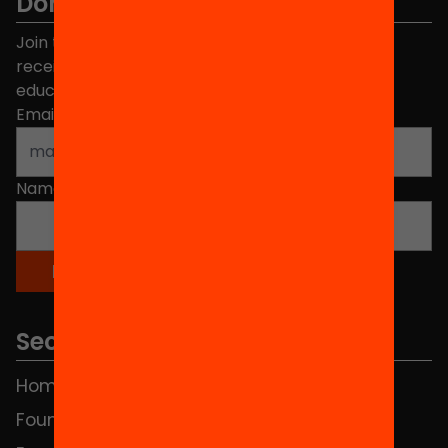
Don't miss anything.
Join the more than 40,000 people who already
receive news about initiatives and projects for
educational change in Catalonia.
Email address
*
Name
*
Sections
Home
FAQS
Foundation
HUB Social