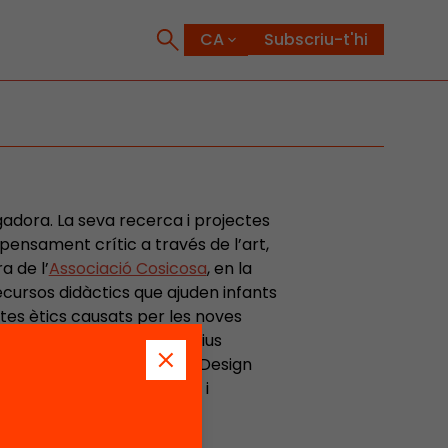
Subscriu-t'hi
igadora. La seva recerca i projectes
 pensament crític a través de l’art,
a de l’
Associació Cosicosa
, en la
 recursos didàctics que ajuden infants
ptes ètics causats per les noves
nitives i Mitjans Interactius
s of Arts with Honours in Design
ada en disseny (ELISAVA) i