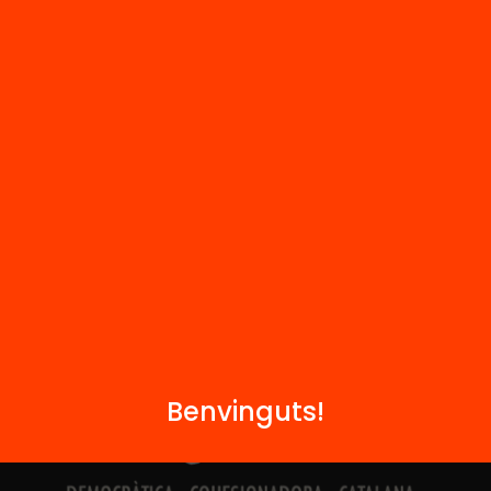
Hub Social
Contacte
Formem part de...
Benvinguts!