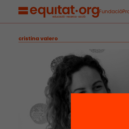
Fundació
Pr
cristina valero