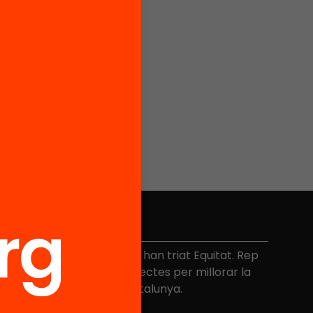
No et perdis res
és de 40.000 persones ja han triat Equitat. Rep
niciatives, propostes i projectes per millorar la
ualitat de l'educació a Catalunya.
Adreça electrònica
*