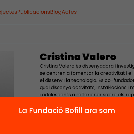
ojectes
Publicacions
Blog
Actes
Cristina Valero
Cristina Valero és dissenyadora i invest
se centren a fomentar la creativitat i el
el disseny i la tecnologia. És co-fundador
qual dissenya activitats, instal·lacions i
i adolescents a reflexionar sobre els re
tecnologies. Té un Màster en Ciències Cog
La Fundació Bofill ara som
(Universitat Pompeu Fabra), un Bachelor
(University of Southampton), està Gradu
formada en teràpia Gestalt.