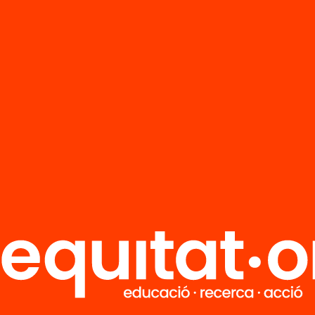
Contacta'm:
M
Notícies
i
FAQS
q